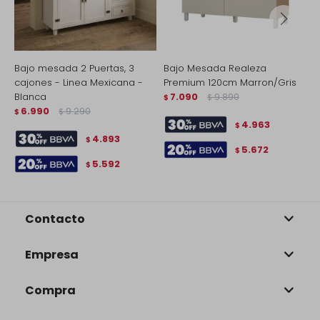
Bajo mesada 2 Puertas, 3
Bajo Mesada Realeza
B
cajones - Linea Mexicana -
Premium 120cm Marron/Gris
P
Blanca
7.090
9.890
$
$
$
6.990
9.290
$
$
4.963
$
4.893
$
5.672
$
5.592
$
Contacto
Empresa
Compra