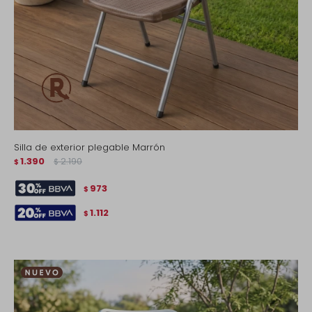
Silla de exterior plegable Marrón
1.390
2.190
$
$
973
$
1.112
$