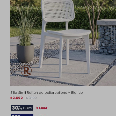
Silla Simil Rattan de polipropileno - Blanco
2.690
3.190
$
$
1.883
$