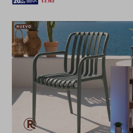
2.152
$