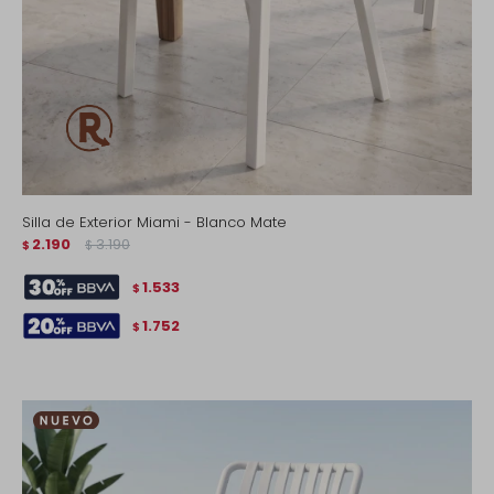
Silla de Exterior Miami - Blanco Mate
2.190
3.190
$
$
1.533
$
1.752
$