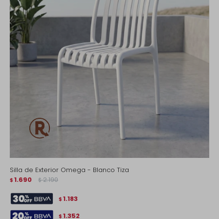
Silla de Exterior Omega - Blanco Tiza
1.690
2.190
$
$
1.183
$
1.352
$