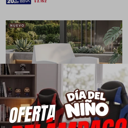
2.152
$