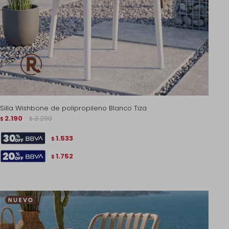
Silla Wishbone de polipropileno Blanco Tiza
2.190
3.290
$
$
1.533
$
1.752
$