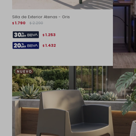
Silla de Exterior Atenas - Gris
1.790
2.290
$
$
1.253
$
1.432
$