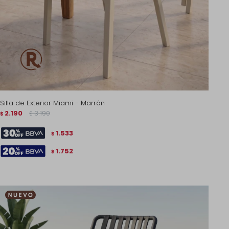
Silla de Exterior Miami - Marrón
2.190
3.190
$
$
1.533
$
1.752
$