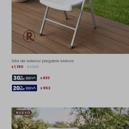
Silla de exterior plegable blanca
1.190
1.990
$
$
833
$
952
$