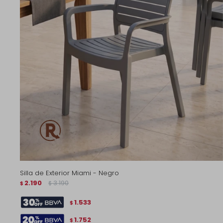
Silla de Exterior Miami - Negro
2.190
3.190
$
$
1.533
$
1.752
$