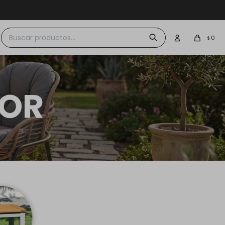
 $30.000
0
$