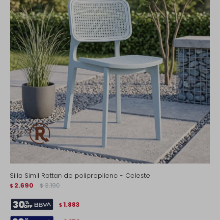
Silla Simil Rattan de polipropileno - Celeste
2.690
3.190
$
$
1.883
$