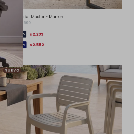
Silla de Exterior Master - Marron
3.190
4.590
$
$
2.233
$
2.552
$