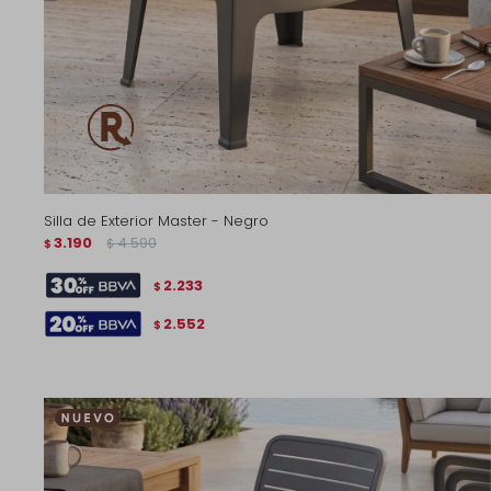
Silla de Exterior Master - Negro
3.190
4.590
$
$
2.233
$
2.552
$