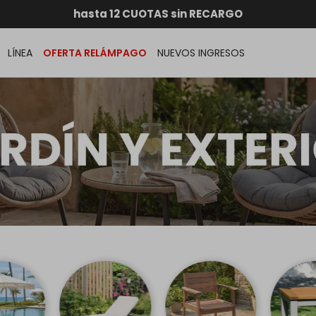
RATIS dentro de MONTEVIDEO en compras superiores a
hasta 12 CUOTAS sin RECARGO
GARANTÍA DE DEVOLUCIÓN
ENVÍOS A TODO EL PAÍS
LÍNEA
OFERTA RELÁMPAGO
NUEVOS INGRESOS