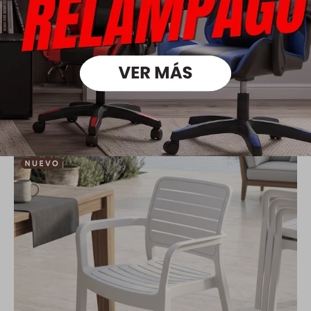
Silla de Exterior Master - Blanco Mate
3.190
4.590
$
$
2.233
$
2.552
$