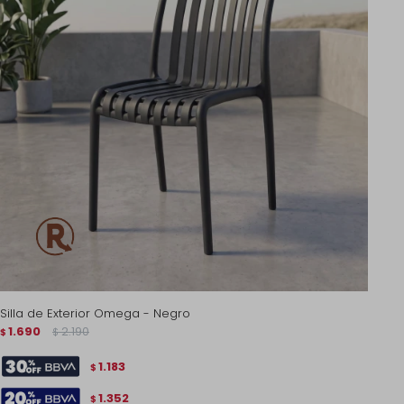
Silla de Exterior Omega - Negro
1.690
2.190
$
$
1.183
$
1.352
$