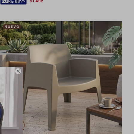
1.432
$
