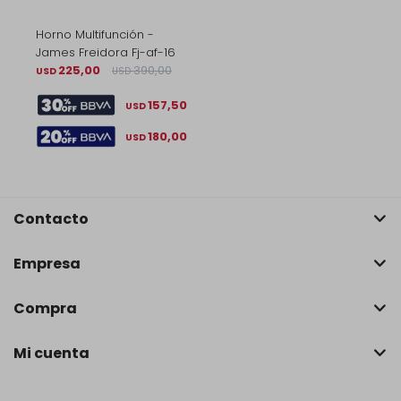
Horno Multifunción -
James Freidora Fj-af-16
225,00
390,00
USD
USD
157,50
USD
180,00
USD
Contacto
Empresa
Compra
Mi cuenta