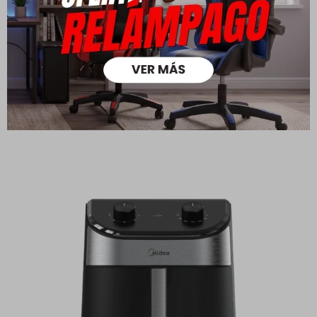
Freidora sin aceite 5,5L -
Freidora sin aceite 8,5L -
Midea
Midea
89,00
129,00
109,00
159,00
USD
USD
USD
USD
62,30
76,30
USD
USD
71,20
87,20
USD
USD