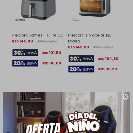
Freidora James - FJ-AF 5.5
Freidora sin aceite 12L -
145,00
205,00
Midea
USD
USD
149,00
209,00
USD
USD
101,50
USD
104,30
USD
116,00
USD
119,20
USD
