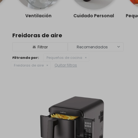
Ventilación
Cuidado Personal
Pequeños 
Freidoras de aire
Recomendados
Filtrando por:
Pequeños de cocina
Quitar filtros
Freidoras de aire