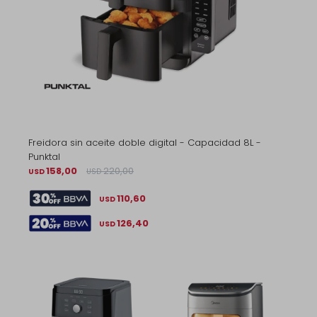
Freidora sin aceite doble digital - Capacidad 8L -
Punktal
158,00
220,00
USD
USD
110,60
USD
126,40
USD