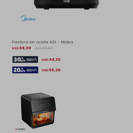
Freidora sin aceite 4,5L - Midea
69,00
99,00
USD
USD
48,30
USD
55,20
USD