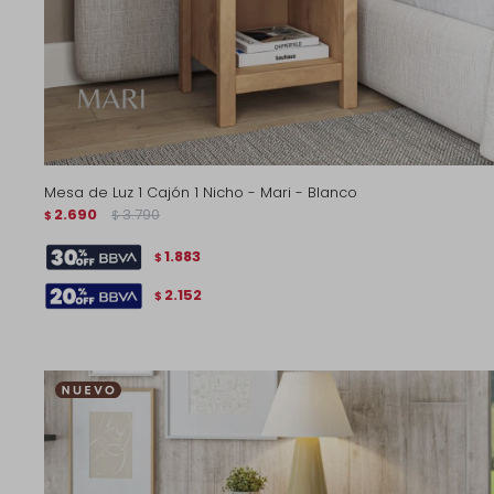
Mesa de Luz 1 Cajón 1 Nicho - Mari - Blanco
2.690
3.790
$
$
1.883
$
2.152
$