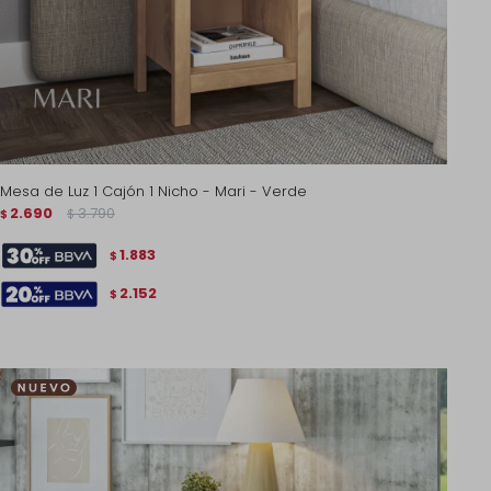
Mesa de Luz 1 Cajón 1 Nicho - Mari - Verde
2.690
3.790
$
$
1.883
$
2.152
$