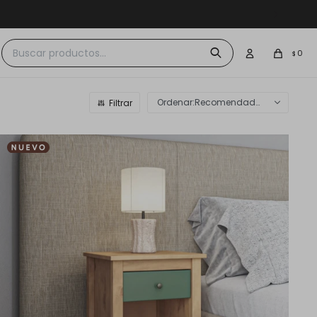
 $30.000
0
$
Recomendados