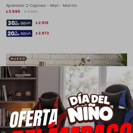
Aparador 2 Cajones - Mari - Marrón
3.590
4.590
$
$
2.513
$
2.872
$