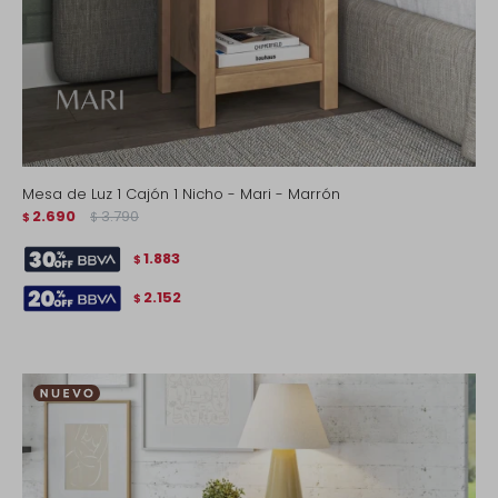
Mesa de Luz 1 Cajón 1 Nicho - Mari - Marrón
2.690
3.790
$
$
1.883
$
2.152
$