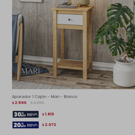
Aparador 1 Cajón - Mari - Blanco
2.590
3.290
$
$
1.813
$
2.072
$