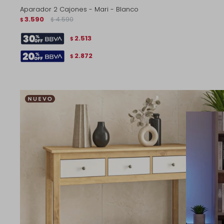
Aparador 2 Cajones - Mari - Blanco
3.590
4.590
$
$
2.513
$
2.872
$