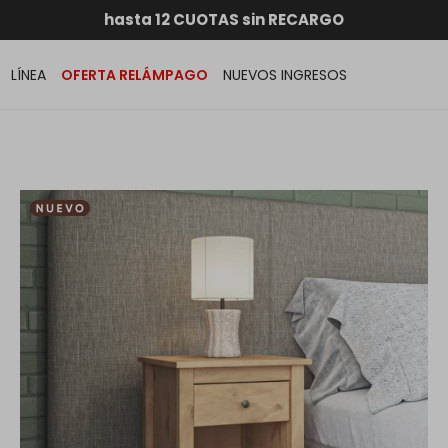
RATIS dentro de MONTEVIDEO en compras superiores a
hasta 12 CUOTAS sin RECARGO
GARANTÍA DE DEVOLUCIÓN
ENVÍOS A TODO EL PAÍS
LÍNEA
OFERTA RELÁMPAGO
NUEVOS INGRESOS