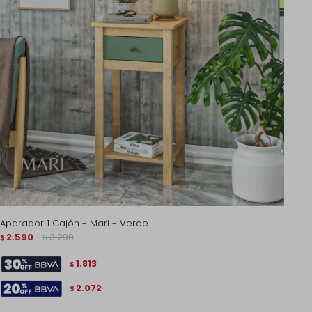
Aparador 1 Cajón - Mari - Verde
2.590
3.290
$
$
1.813
$
2.072
$