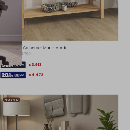
Aparador 3 Cajones - Mari - Verde
5.590
6.790
$
$
3.913
$
4.472
$