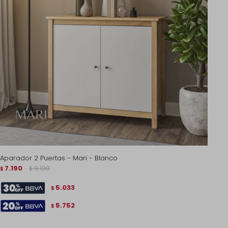
Aparador 2 Puertas - Mari - Blanco
7.190
9.190
$
$
5.033
$
5.752
$