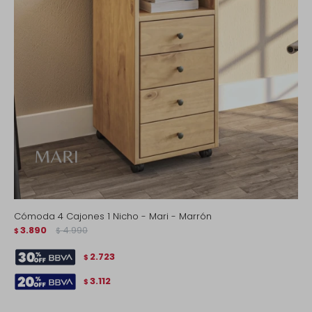
Cómoda 4 Cajones 1 Nicho - Mari - Marrón
3.890
4.990
$
$
2.723
$
3.112
$