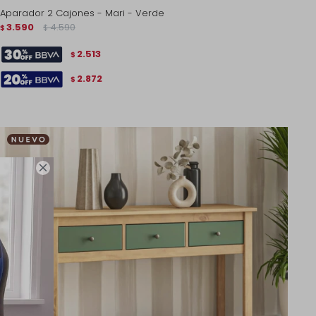
Aparador 2 Cajones - Mari - Verde
3.590
4.590
$
$
2.513
$
2.872
$
