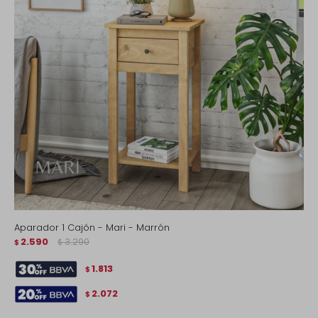
Aparador 1 Cajón - Mari - Marrón
2.590
3.290
$
$
1.813
$
2.072
$