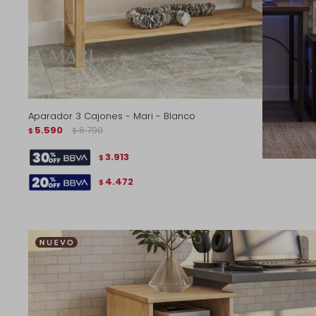
Aparador 3 Cajones - Mari - Blanco
5.590
6.790
$
$
3.913
$
4.472
$