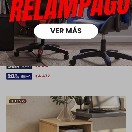
Aparador 3 Cajones - Mari - Marrón
5.590
6.790
$
$
3.913
$
4.472
$