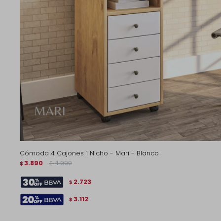
Cómoda 4 Cajones 1 Nicho - Mari - Blanco
3.890
4.990
$
$
2.723
$
3.112
$