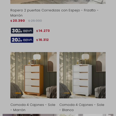
Ropero 2 puertas Corredizas con Espejo - Frizatto -
Marrón
20.390
26.990
$
$
14.273
$
16.312
$
Comoda 4 Cajones - Sole
Comoda 4 Cajones - Sole
- Marrón
- Blanco
5.390
6.490
5.390
6.490
$
$
$
$