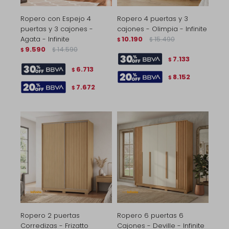
Ropero con Espejo 4
Ropero 4 puertas y 3
puertas y 3 cajones -
cajones - Olimpia - Infinite
Agata - Infinite
10.190
15.490
$
$
9.590
14.590
$
$
7.133
$
6.713
$
8.152
$
7.672
$
Ropero 2 puertas
Ropero 6 puertas 6
Corredizas - Frizatto
Cajones - Deville - Infinite