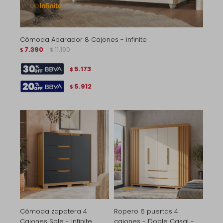
Cómoda Aparador 8 Cajones - infinite
7.390
11.190
$
$
5.173
$
5.912
$
Cómoda zapatera 4
Ropero 6 puertas 4
Cajones Sole - Infinite
cajones - Doble Casal -