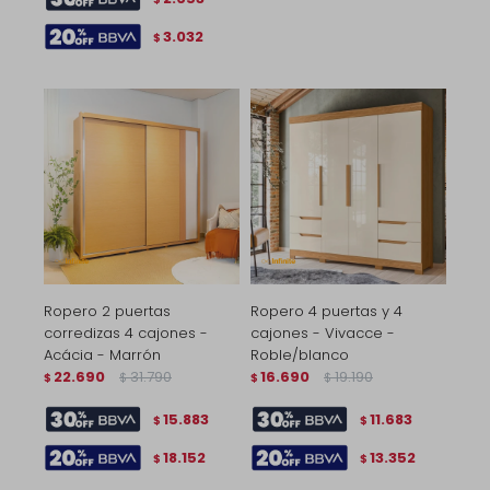
3.032
$
Ropero 2 puertas
Ropero 4 puertas y 4
corredizas 4 cajones -
cajones - Vivacce -
Acácia - Marrón
Roble/blanco
22.690
31.790
16.690
19.190
$
$
$
$
15.883
11.683
$
$
18.152
13.352
$
$