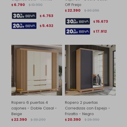
6.790
10.990
Off Freijo
$
$
22.390
30.290
$
$
4.753
$
15.673
$
5.432
$
17.912
$
Ropero 6 puertas 4
Ropero 2 puertas
cajones - Doble Casal -
Corredizas con Espejo -
Beige
Frizatto - Negro
22.390
30.290
20.390
26.990
$
$
$
$