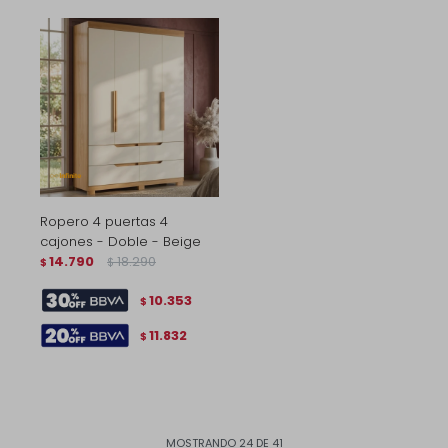
Ropero 4 puertas 4
cajones - Doble - Beige
14.790
18.290
$
$
10.353
$
11.832
$
MOSTRANDO
24
DE
41