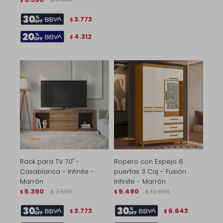
$
$
3.773
$
4.312
$
Rack para TV 70" -
Ropero con Espejo 6
Casablanca - Infinite -
puertas 3 Caj - Fusión
Marrón
Infinite - Marrón
5.390
7.590
9.490
12.690
$
$
$
$
3.773
6.643
$
$