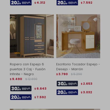
4.312
7.592
$
$
Ropero con Espejo 6
Escritorio Tocador Espejo -
puertas 3 Caj - Fusión
Desejo - Marrón
Infinite - Negro
3.790
5.290
$
$
9.490
12.690
$
$
2.653
$
6.643
$
3.032
$
7.592
$