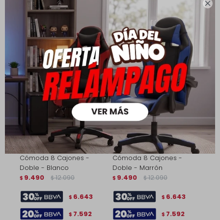

3.773
3.773
$
$
4.312
4.312
$
$
Cómoda 8 Cajones -
Cómoda 8 Cajones -
Doble - Blanco
Doble - Marrón
9.490
12.090
9.490
12.090
$
$
$
$
6.643
6.643
$
$
7.592
7.592
$
$