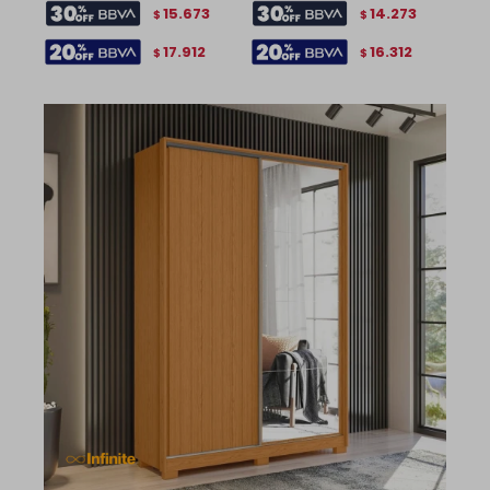
15.673
14.273
$
$
17.912
16.312
$
$