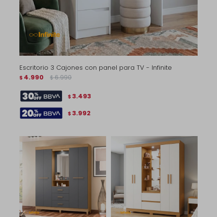
Escritorio 3 Cajones con panel para TV - Infinite
4.990
6.990
$
$
3.493
$
3.992
$