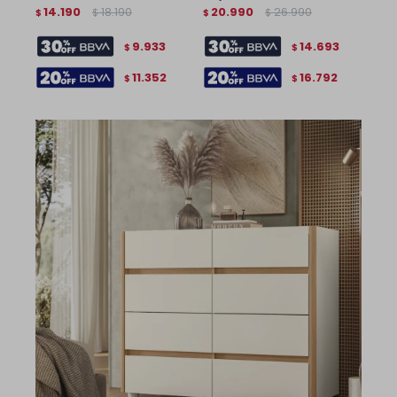
14.190
18.190
20.990
26.990
$
$
$
$
9.933
14.693
$
$
11.352
16.792
$
$