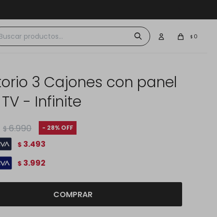
 $30.000
0
$
torio 3 Cajones con panel
TV - Infinite
6.990
28
$
3.493
$
3.992
$
COMPRAR