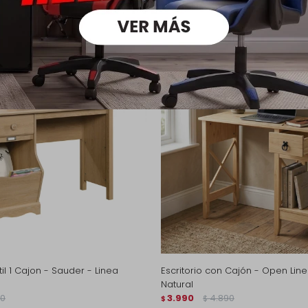
ntil 1 Cajon - Sauder - Linea
Escritorio con Cajón - Open Lin
Natural
90
3.990
4.890
$
$