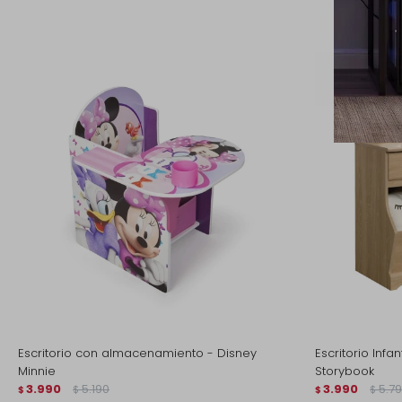
Escritorio con almacenamiento - Disney
Escritorio Infa
Minnie
Storybook
3.990
5.190
3.990
5.7
$
$
$
$