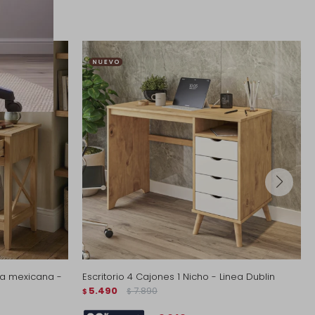
ea mexicana -
Escritorio 4 Cajones 1 Nicho - Linea Dublin
5.490
7.890
$
$