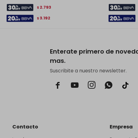
2.793
$
3.192
$
Enterate primero de noved
mas.
Suscribite a nuestro newsletter.



Contacto
Empresa