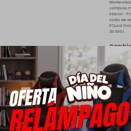
Montevideo
compras ma
Interior - 
costo de e
PQuick Env
30.000 |
Cambios
Todas las 
cambio.
Ver mas
Medios
oductos que te pueden intere