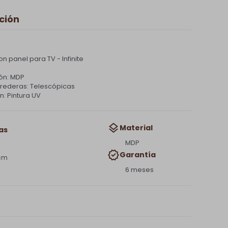
ción
on panel para TV - Infinite
ón: MDP
rrederas: Telescópicas
: Pintura UV
Material
as
MDP
Garantía
 cm
6 meses