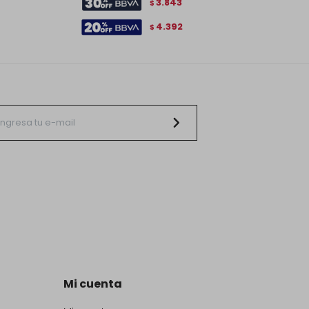
3.843
$
4.392
$
Mi cuenta