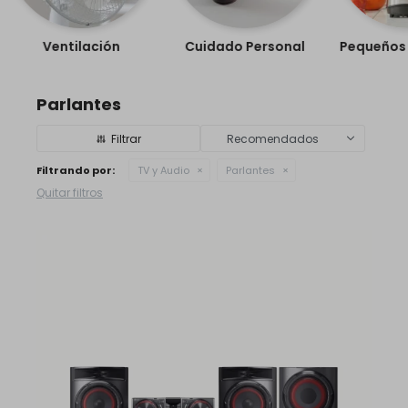
Ventilación
Cuidado Personal
Pequeños 
Parlantes
Recomendados
Filtrando por:
TV y Audio
Parlantes
Quitar filtros