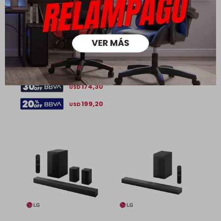
Minicomponente XBOOM Negro - Modelo CK43N - LG
249,00
349,00
USD
USD
174,30
USD
199,20
USD