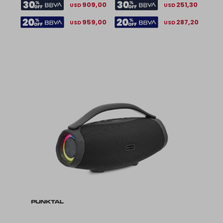
909,00
251,30
USD
USD
959,00
287,20
USD
USD