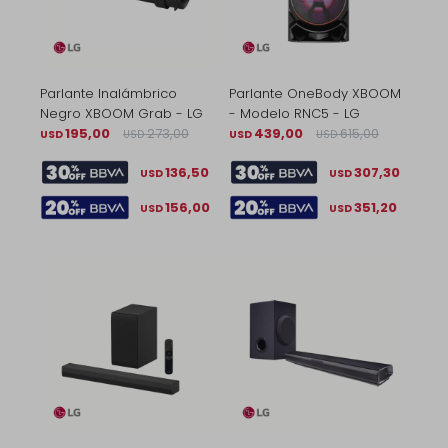
Parlante Inalámbrico
Parlante OneBody XBOOM
Negro XBOOM Grab - LG
- Modelo RNC5 - LG
195,00
273,00
439,00
615,00
USD
USD
USD
USD
136,50
307,30
USD
USD
156,00
351,20
USD
USD