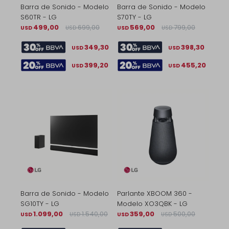
Barra de Sonido - Modelo
Barra de Sonido - Modelo
S60TR - LG
S70TY - LG
499,00
699,00
569,00
799,00
USD
USD
USD
USD
349,30
398,30
USD
USD
399,20
455,20
USD
USD
Barra de Sonido - Modelo
Parlante XBOOM 360 -
SG10TY - LG
Modelo XO3QBK - LG
1.099,00
1.540,00
359,00
500,00
USD
USD
USD
USD