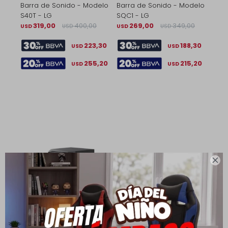
Barra de Sonido - Modelo
Barra de Sonido - Modelo
S40T - LG
SQC1 - LG
319,00
400,00
269,00
349,00
USD
USD
USD
USD
223,30
188,30
USD
USD
255,20
215,20
USD
USD
