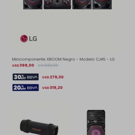
Minicomponente XBOOM Negro - Modelo CJ45 - LG
399,00
559,00
USD
USD
279,30
USD
319,20
USD