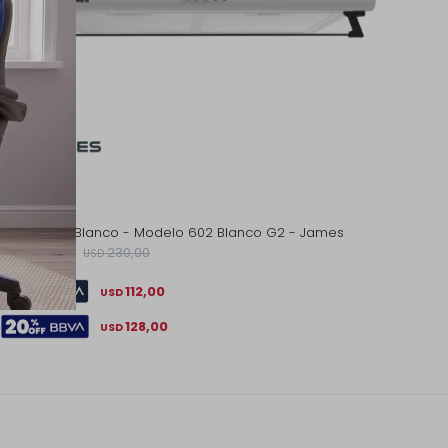
Purificador Blanco - Modelo 602 Blanco G2 - James
160,00
230,00
USD
USD
112,00
USD
128,00
USD