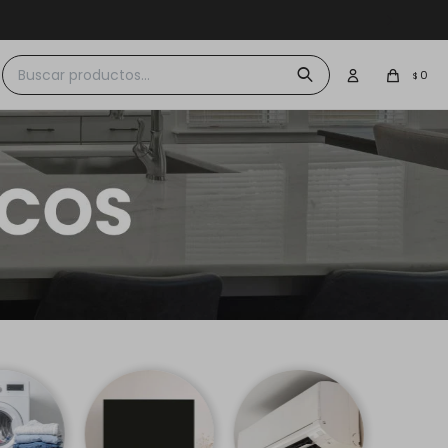
 $30.000
0
$