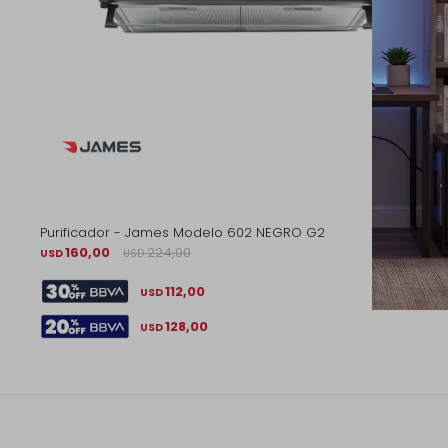
Purificador - James Modelo 602 NEGRO G2
160,00
224,00
USD
USD
112,00
USD
128,00
USD