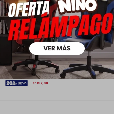
Purificador - James Modelo 602 INOX G2
190,00
220,00
USD
USD
133,00
USD
152,00
USD