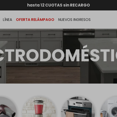
RATIS dentro de MONTEVIDEO en compras superiores a
hasta 12 CUOTAS sin RECARGO
GARANTÍA DE DEVOLUCIÓN
ENVÍOS A TODO EL PAÍS
LÍNEA
OFERTA RELÁMPAGO
NUEVOS INGRESOS