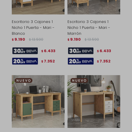
Escritorio 3 Cajones 1
Escritorio 3 Cajones 1
Nicho 1 Puerta - Mari -
Nicho 1 Puerta - Mari -
Blanco
Marrón
9.190
13.590
9.190
13.590
$
$
$
$
6.433
6.433
$
$
7.352
7.352
$
$