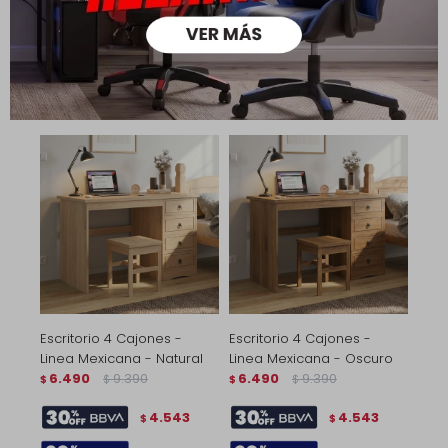
4.890
7.890
4.990
6.990
$
$
$
$
3.423
3.493
$
$
3.912
3.992
$
$
Escritorio 4 Cajones -
Escritorio 4 Cajones -
Linea Mexicana - Natural
Linea Mexicana - Oscuro
6.490
9.390
6.490
9.390
$
$
$
$
4.543
4.543
$
$