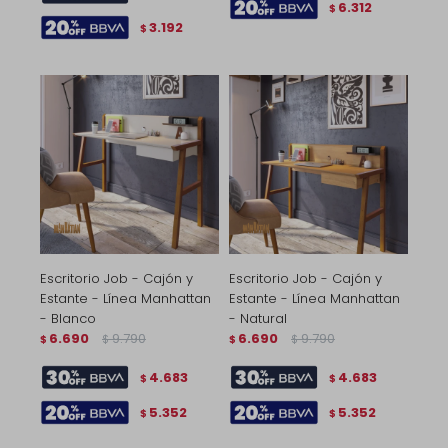
6.312
$
3.192
$
Escritorio Job - Cajón y
Escritorio Job - Cajón y
Estante - Línea Manhattan
Estante - Línea Manhattan
- Blanco
- Natural
6.690
9.790
6.690
9.790
$
$
$
$
4.683
4.683
$
$
5.352
5.352
$
$