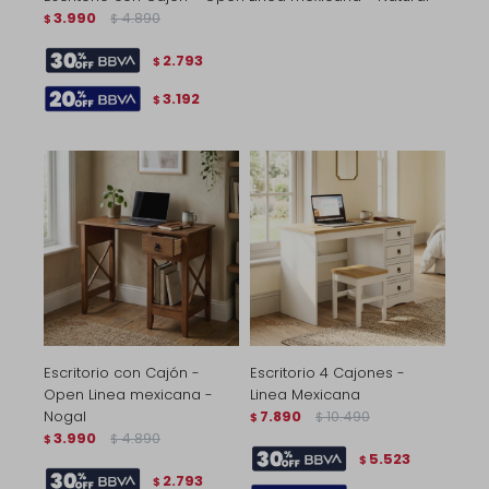
3.990
4.890
$
$
2.793
$
3.192
$
Escritorio con Cajón -
Escritorio 4 Cajones -
Open Linea mexicana -
Linea Mexicana
Nogal
7.890
10.490
$
$
3.990
4.890
$
$
5.523
$
2.793
$