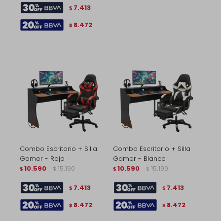
7.413
$
8.472
$
Combo Escritorio + Silla
Combo Escritorio + Silla
Gamer - Rojo
Gamer - Blanco
10.590
15.190
10.590
15.190
$
$
$
$
7.413
7.413
$
$
8.472
8.472
$
$