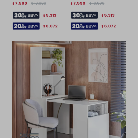
7.590
10.990
7.590
10.990
$
$
$
$
5.313
5.313
$
$
6.072
6.072
$
$