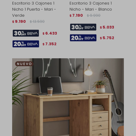
Escritorio 3 Cajones 1
Escritorio 3 Cajones 1
Nicho 1 Puerta - Mari -
Nicho - Mari - Blanco
Verde
7.190
9.990
$
$
9.190
13.590
$
$
5.033
$
6.433
$
5.752
$
7.352
$