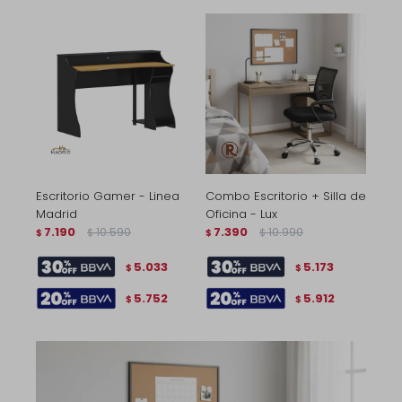
Escritorio Gamer - Linea
Combo Escritorio + Silla de
Madrid
Oficina - Lux
7.190
10.590
7.390
10.990
$
$
$
$
5.033
5.173
$
$
5.752
5.912
$
$