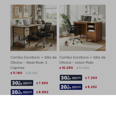
Combo Escritorio + Silla de
Combo Escritorio + Silla de
Oficina - Steel River 3
Oficina - Union Plain
Cajones
10.290
14.300
$
$
11.190
15.190
$
$
7.203
$
7.833
$
8.232
$
8.952
$