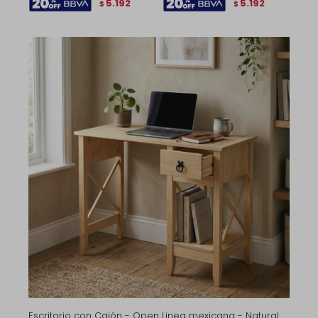
5.192
5.192
$
$
Escritorio con Cajón - Open Linea mexicana - Natural