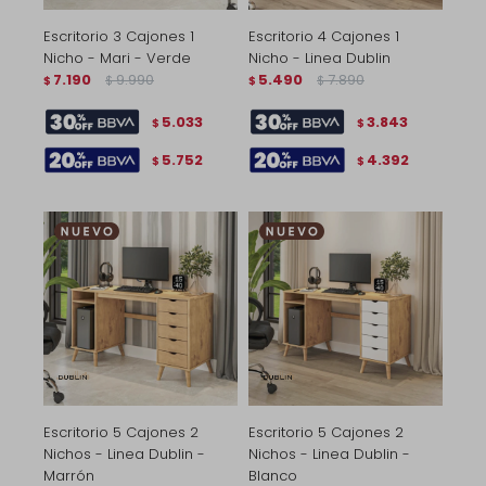
Escritorio 3 Cajones 1
Escritorio 4 Cajones 1
Nicho - Mari - Verde
Nicho - Linea Dublin
7.190
9.990
5.490
7.890
$
$
$
$
5.033
3.843
$
$
5.752
4.392
$
$
Escritorio 5 Cajones 2
Escritorio 5 Cajones 2
Nichos - Linea Dublin -
Nichos - Linea Dublin -
Marrón
Blanco