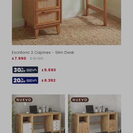
Escritorio 2 Cajones - Slim Desk
7.990
10.190
$
$
5.593
$
6.392
$