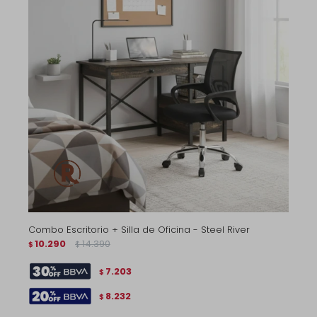
Combo Escritorio + Silla de Oficina - Steel River
10.290
14.390
$
$
7.203
$
8.232
$