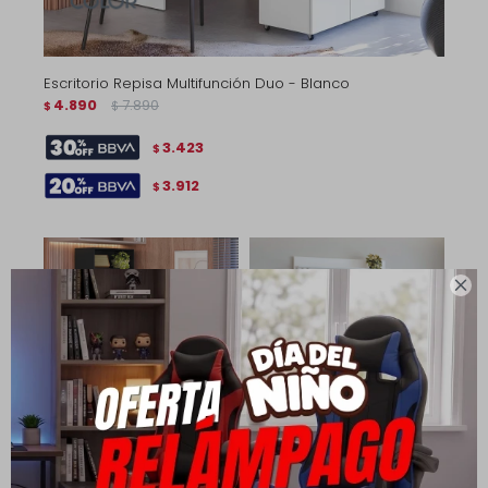
Escritorio Repisa Multifunción Duo - Blanco
4.890
7.890
$
$
3.423
$
3.912
$

Escritorio Repisa
Escritorio 3 Cajones con
Multifunción Duo - Negro
panel para TV - Infinite