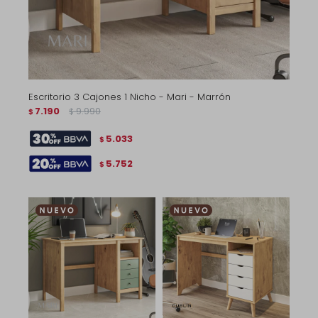
Escritorio 3 Cajones 1 Nicho - Mari - Marrón
7.190
9.990
$
$
5.033
$
5.752
$