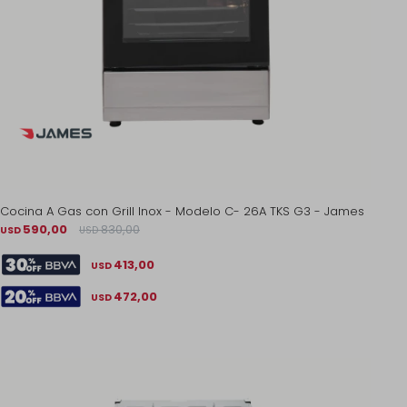
Cocina A Gas con Grill Inox - Modelo C- 26A TKS G3 - James
590,00
830,00
USD
USD
413,00
USD
472,00
USD