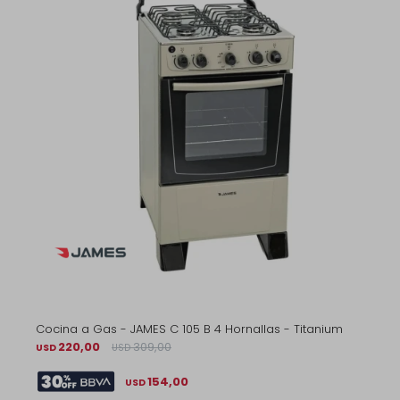
Cocina a Gas - JAMES C 105 B 4 Hornallas - Titanium
220,00
309,00
USD
USD
154,00
USD