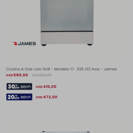
Cocina A Gas con Grill - Modelo C- 325 G2 Inox - James
590,00
830,00
USD
USD
413,00
USD
472,00
USD