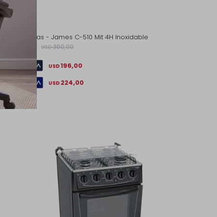
Cocina a Gas - James C-510 Mit 4H Inoxidable
280,00
300,00
USD
USD
196,00
USD
224,00
USD