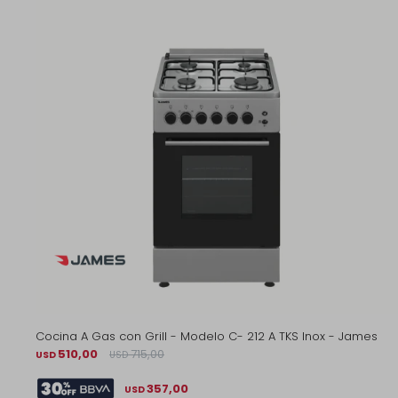
Cocina A Gas con Grill - Modelo C- 212 A TKS Inox - James
510,00
715,00
USD
USD
357,00
USD