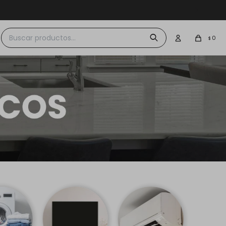
0
0
$