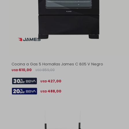
Cocina a Gas 5 Hornallas James C 805 V Negro
610,00
859,00
USD
USD
427,00
USD
488,00
USD