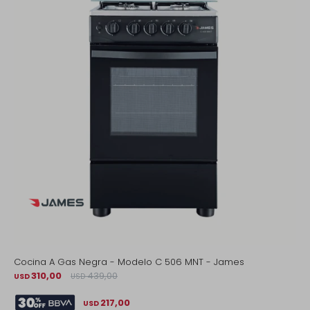
Cocina A Gas Negra - Modelo C 506 MNT - James
310,00
439,00
USD
USD
217,00
USD