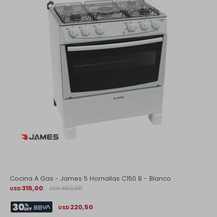
Cocina A Gas - James 5 Hornallas C150 B - Blanco
315,00
450,00
USD
USD
220,50
USD