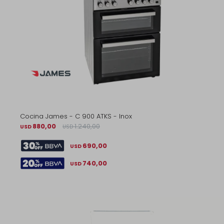
Cocina James - C 900 ATKS - Inox
880,00
1.240,00
USD
USD
690,00
USD
740,00
USD