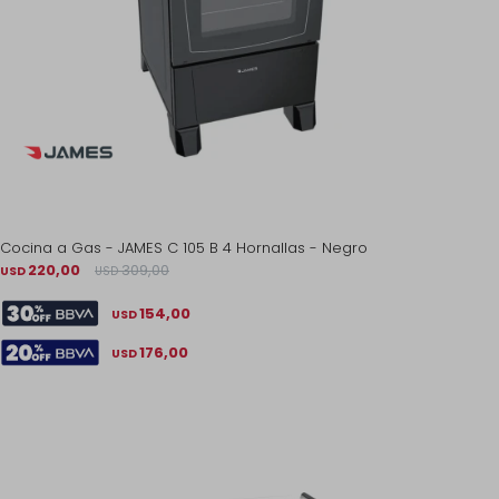
Cocina a Gas - JAMES C 105 B 4 Hornallas - Negro
220,00
309,00
USD
USD
154,00
USD
176,00
USD