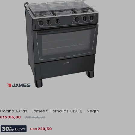
Cocina A Gas - James 5 Hornallas C150 B - Negro
315,00
450,00
USD
USD
220,50
USD