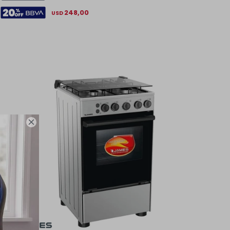
248,00
USD
