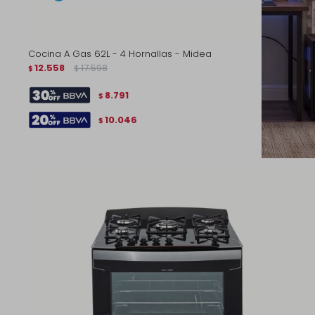
Cocina A Gas 62L - 4 Hornallas - Midea
12.558
17.598
$
$
8.791
$
10.046
$