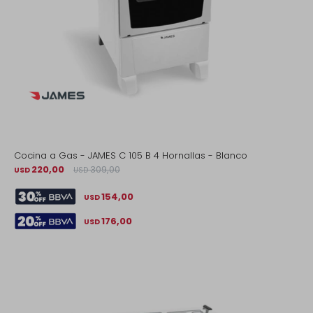
Cocina a Gas - JAMES C 105 B 4 Hornallas - Blanco
220,00
309,00
USD
USD
154,00
USD
176,00
USD