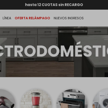
RATIS dentro de MONTEVIDEO en compras superiores a $30.00
hasta 12 CUOTAS sin RECARGO
GARANTÍA DE DEVOLUCIÓN
ENVÍOS A TODO EL PAÍS
LÍNEA
OFERTA RELÁMPAGO
NUEVOS INGRESOS