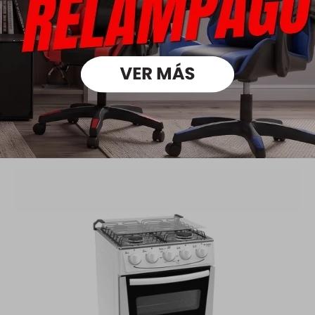
Cocina A Gas 70L - 4 Hornallas - Midea
399,00
559,00
USD
USD
279,30
USD
319,20
USD