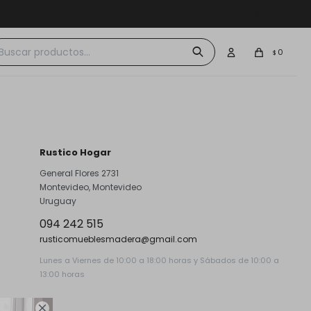
 $30.000
0
$
Rustico Hogar
General Flores 2731
Montevideo
,
Montevideo
Uruguay
094 242 515
rusticomueblesmadera@gmail.com
Lunes a Viernes de 10:00 a 18:00 horas y Sábados de 10:00 a
13:00 horas
