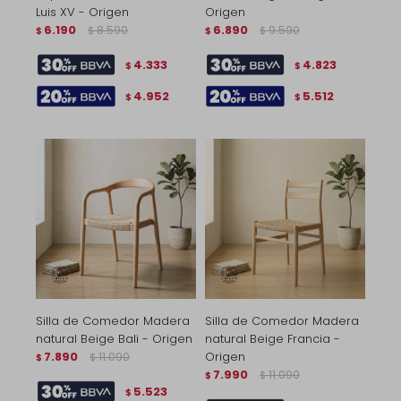
Luis XV - Origen
Origen
6.190
8.590
6.890
9.590
$
$
$
$
4.333
4.823
$
$
4.952
5.512
$
$
Silla de Comedor Madera
Silla de Comedor Madera
natural Beige Bali - Origen
natural Beige Francia -
7.890
11.090
Origen
$
$
7.990
11.090
$
$
5.523
$