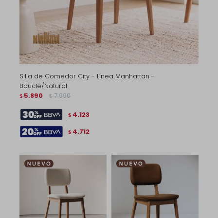
Silla de Comedor City - Línea Manhattan -
Boucle/Natural
5.890
7.990
$
$
4.123
$
4.712
$