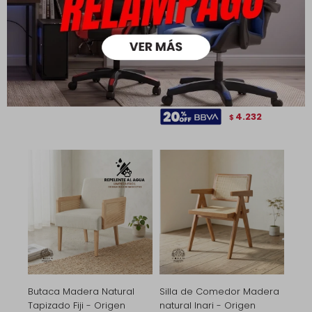
Silla Duo - Negro
Silla de comedor Metal
2.690
3.490
cromado Bauhaus -
$
$
Origen
1.883
5.290
7.290
$
$
$
2.152
$
3.703
$
4.232
$
Butaca Madera Natural
Silla de Comedor Madera
Tapizado Fiji - Origen
natural Inari - Origen