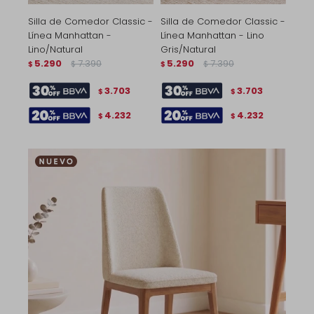
Silla de Comedor Classic -
Silla de Comedor Classic -
Línea Manhattan -
Línea Manhattan - Lino
Lino/Natural
Gris/Natural
5.290
7.390
5.290
7.390
$
$
$
$
3.703
3.703
$
$
4.232
4.232
$
$