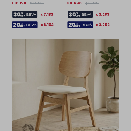
10.190
14.190
4.690
5.890
$
$
$
$
7.133
3.283
$
$
8.152
3.752
$
$