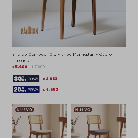
Silla de Comedor City - Línea Manhattan - Cuero
sintético
5.690
7.890
$
$
3.983
$
4.552
$