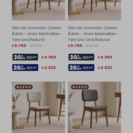
Silla de Comedor Classic
Silla de Comedor Classic
Ratán - Línea Manhattan -
Ratán - Línea Manhattan -
Tela Lino/Natural
Tela Lino Gris/Natural
5.790
8.190
5.790
8.190
$
$
$
$
4.053
4.053
$
$
4.632
4.632
$
$