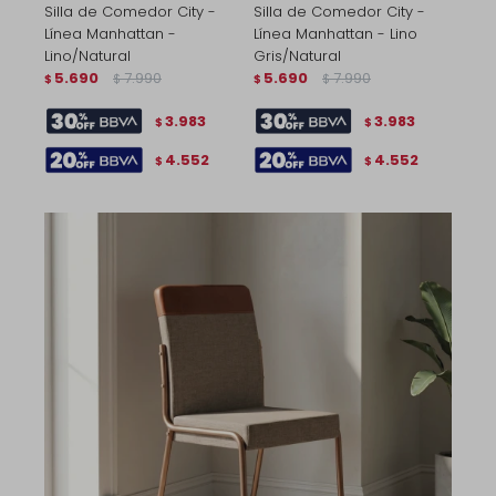
Silla de Comedor City -
Silla de Comedor City -
Línea Manhattan -
Línea Manhattan - Lino
Lino/Natural
Gris/Natural
5.690
7.990
5.690
7.990
$
$
$
$
3.983
3.983
$
$
4.552
4.552
$
$