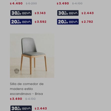
4.490
6.290
3.490
4.190
$
$
$
$
3.143
2.443
$
$
3.592
2.792
$
$
Silla de comedor de
madera estilo
escandinavo - Brisa
3.490
4.190
$
$
2.443
$