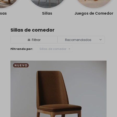
sas
Sillas
Juegos de Comedor
Sillas de comedor
Recomendados
Filtrando por:
Sillas de comedor