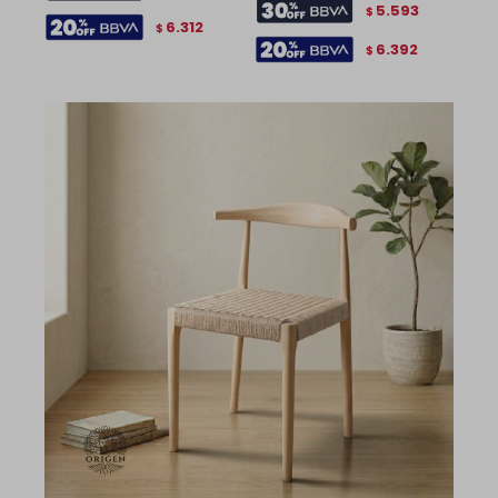
5.593
$
6.312
$
6.392
$