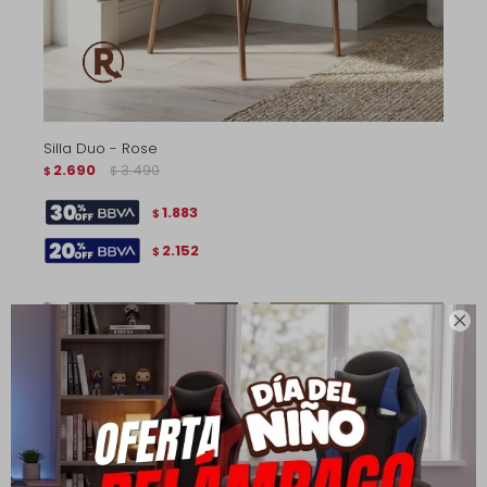
Silla Duo - Rose
2.690
3.490
$
$
1.883
$
2.152
$
