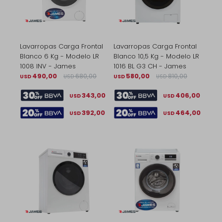
Lavarropas Carga Frontal
Lavarropas Carga Frontal
Blanco 6 Kg - Modelo LR
Blanco 10,5 Kg - Modelo LR
1008 INV - James
1016 BL G3 CH - James
490,00
680,00
580,00
810,00
USD
USD
USD
USD
343,00
406,00
USD
USD
392,00
464,00
USD
USD