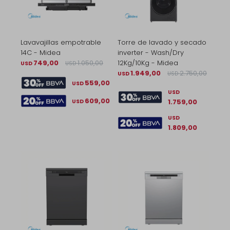
Lavavajillas empotrable
Torre de lavado y secado
14C - Midea
inverter - Wash/Dry
749,00
1.050,00
12Kg/10Kg - Midea
USD
USD
1.949,00
2.750,00
USD
USD
559,00
USD
USD
609,00
1.759,00
USD
USD
1.809,00