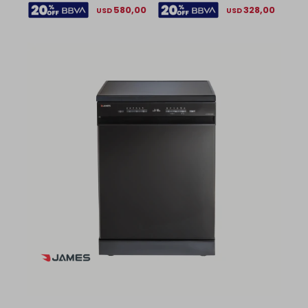
580,00
328,00
USD
USD