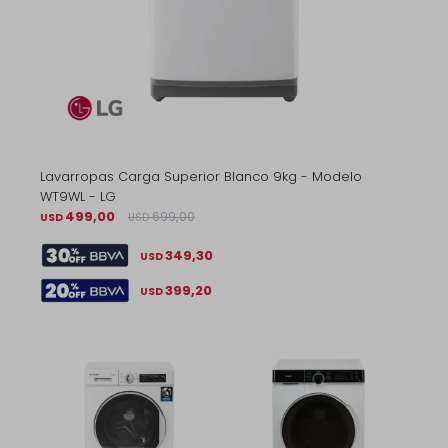
Lavarropas Carga Superior Blanco 9kg - Modelo
WT9WL - LG
499,00
699,00
USD
USD
349,30
USD
399,20
USD