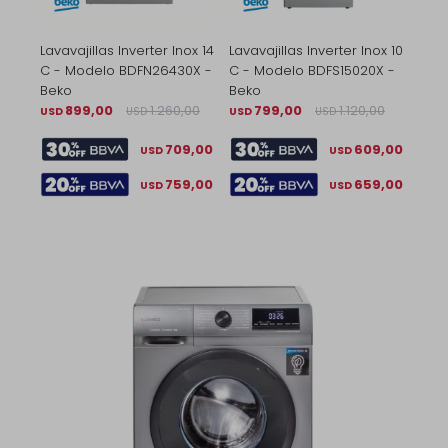
Lavavajillas Inverter Inox 14
Lavavajillas Inverter Inox 10
C - Modelo BDFN26430X -
C - Modelo BDFS15020X -
Beko
Beko
899,00
1.260,00
799,00
1.120,00
USD
USD
USD
USD
709,00
609,00
USD
USD
759,00
659,00
USD
USD