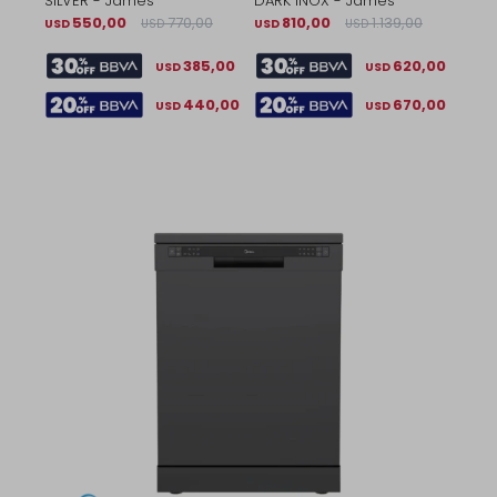
SILVER - James
DARK INOX - James
550,00
770,00
810,00
1.139,00
USD
USD
USD
USD
385,00
620,00
USD
USD
440,00
670,00
USD
USD