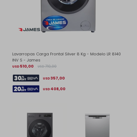
Lavarropas Carga Frontal Silver 8 Kg - Modelo LR 8140
INV S - James
510,00
710,00
USD
USD
357,00
USD
408,00
USD