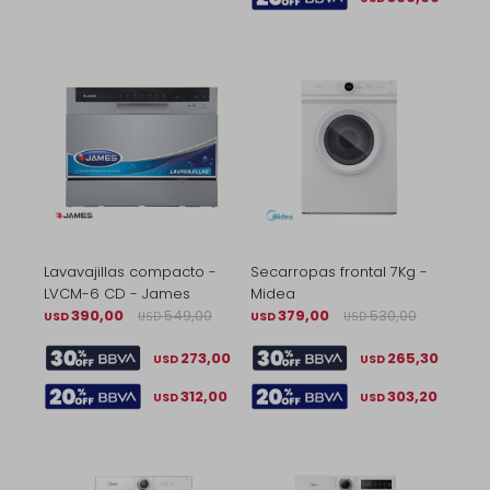
Lavavajillas compacto -
Secarropas frontal 7Kg -
LVCM-6 CD - James
Midea
390,00
549,00
379,00
530,00
USD
USD
USD
USD
273,00
265,30
USD
USD
312,00
303,20
USD
USD