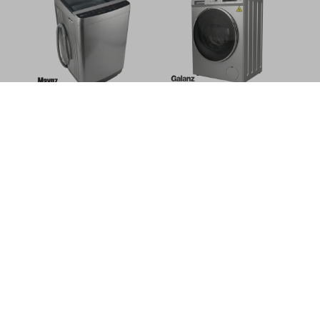
Lavarropas - MAYNZ - 8kg
Lavasecarropas frontal
- Carga Superior
inverter - Galanz - 10Kg /
Automático
6kg
259,00
370,00
599,00
839,00
USD
USD
USD
USD
181,30
419,30
USD
USD
207,20
479,20
USD
USD