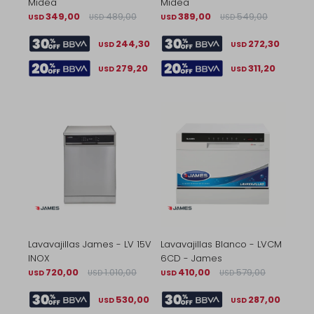
Midea
Midea
349,00
489,00
389,00
549,00
USD
USD
USD
USD
244,30
272,30
USD
USD
279,20
311,20
USD
USD
Lavavajillas James - LV 15V
Lavavajillas Blanco - LVCM
INOX
6CD - James
720,00
1.010,00
410,00
579,00
USD
USD
USD
USD
530,00
287,00
USD
USD