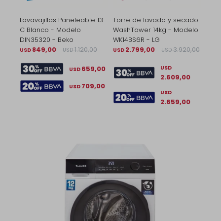
Lavavajillas Paneleable 13
Torre de lavado y secado
C Blanco - Modelo
WashTower 14kg - Modelo
DIN35320 - Beko
WK14BS6R - LG
849,00
1.120,00
2.799,00
3.920,00
USD
USD
USD
USD
659,00
USD
USD
2.609,00
709,00
USD
USD
2.659,00