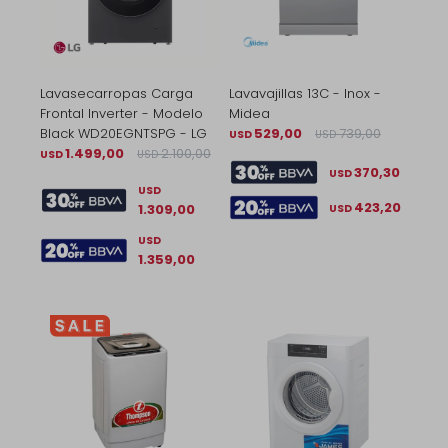
Lavasecarropas Carga
Lavavajillas 13C - Inox -
Frontal Inverter - Modelo
Midea
Black WD20EGNTSPG - LG
529,00
739,00
USD
USD
1.499,00
2.100,00
USD
USD
370,30
USD
USD
423,20
1.309,00
USD
USD
1.359,00