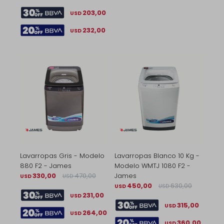
203,00
USD
232,00
USD
Lavarropas Gris - Modelo
Lavarropas Blanco 10 Kg -
880 F2 - James
Modelo WMTJ 1080 F2 -
330,00
470,00
James
USD
USD
450,00
630,00
USD
USD
231,00
USD
315,00
USD
264,00
USD
360,00
USD