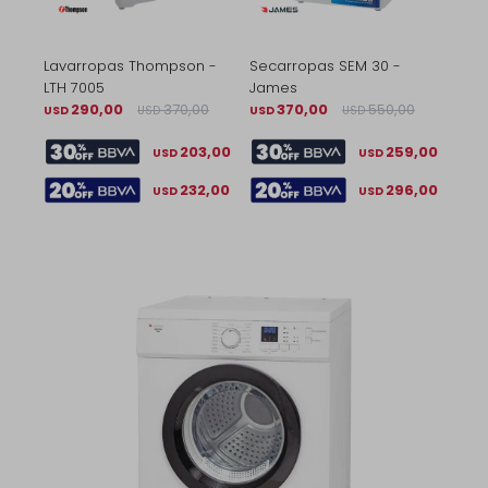
Lavarropas Thompson -
Secarropas SEM 30 -
LTH 7005
James
290,00
370,00
370,00
550,00
USD
USD
USD
USD
203,00
259,00
USD
USD
232,00
296,00
USD
USD