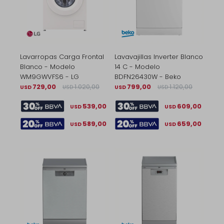
Lavarropas Carga Frontal
Lavavajillas Inverter Blanco
Blanco - Modelo
14 C - Modelo
WM9GWVFS6 - LG
BDFN26430W - Beko
729,00
1.020,00
799,00
1.120,00
USD
USD
USD
USD
539,00
609,00
USD
USD
589,00
659,00
USD
USD