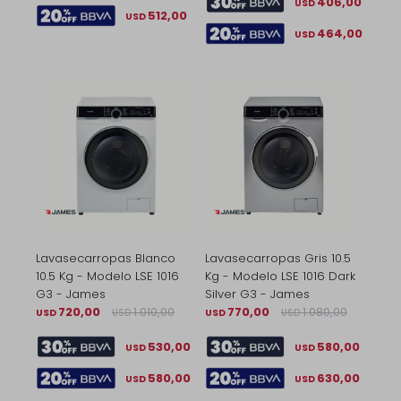
406,00
USD
512,00
USD
464,00
USD
Lavasecarropas Blanco
Lavasecarropas Gris 10.5
10.5 Kg - Modelo LSE 1016
Kg - Modelo LSE 1016 Dark
G3 - James
Silver G3 - James
720,00
1.010,00
770,00
1.080,00
USD
USD
USD
USD
530,00
580,00
USD
USD
580,00
630,00
USD
USD