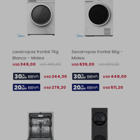
Lavarropas frontal 7Kg
Secarropas frontal 8Kg -
Blanco - Midea
Midea
349,00
489,00
639,00
899,00
USD
USD
USD
USD
244,30
449,00
USD
USD
279,20
511,20
USD
USD