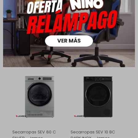
Secarropas SEV 80 C
Secarropas SEV 10 BC -
BLANCO - James
James
540,00
759,00
790,00
1.110,00
USD
USD
USD
USD
378,00
600,00
USD
USD
432,00
650,00
USD
USD
Secarropas SEV 80 C
Secarropas SEV 10 BC