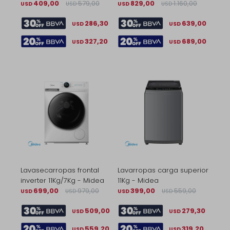
409,00
579,00
829,00
1.160,00
USD
USD
USD
USD
286,30
639,00
USD
USD
327,20
689,00
USD
USD
Lavasecarropas frontal
Lavarropas carga superior
inverter 11Kg/7Kg - Midea
11Kg - Midea
699,00
979,00
399,00
559,00
USD
USD
USD
USD
509,00
279,30
USD
USD
559,20
319,20
USD
USD