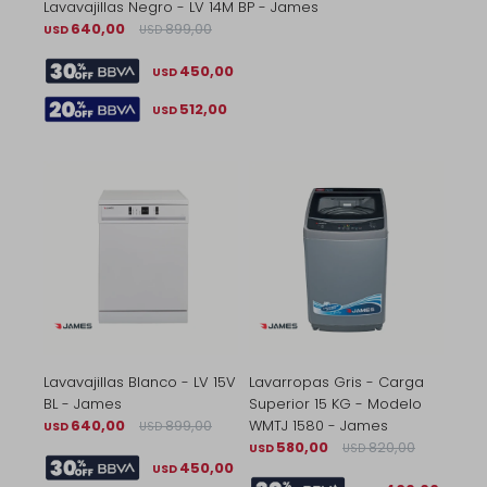
Lavavajillas Negro - LV 14M BP - James
640,00
899,00
USD
USD
450,00
USD
512,00
USD
Lavavajillas Blanco - LV 15V
Lavarropas Gris - Carga
BL - James
Superior 15 KG - Modelo
640,00
899,00
WMTJ 1580 - James
USD
USD
580,00
820,00
USD
USD
450,00
USD