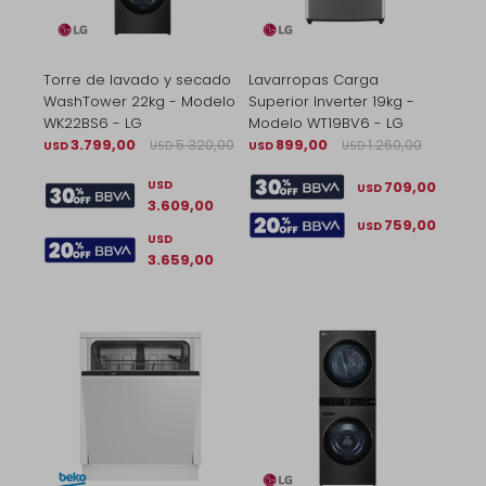
Torre de lavado y secado
Lavarropas Carga
WashTower 22kg - Modelo
Superior Inverter 19kg -
WK22BS6 - LG
Modelo WT19BV6 - LG
3.799,00
5.320,00
899,00
1.260,00
USD
USD
USD
USD
709,00
USD
USD
3.609,00
759,00
USD
USD
3.659,00