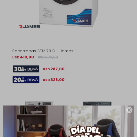
Secarropas SEM 70 D - James
410,00
579,00
USD
USD
287,00
USD
328,00
USD
