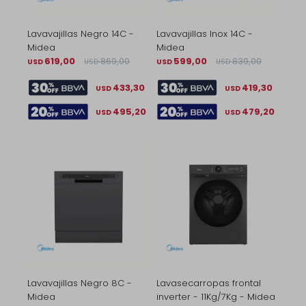
Lavavajillas Negro 14C -
Lavavajillas Inox 14C -
Midea
Midea
619,00
869,00
599,00
839,00
USD
USD
USD
USD
433,30
419,30
USD
USD
495,20
479,20
USD
USD
Lavavajillas Negro 8C -
Lavasecarropas frontal
Midea
inverter - 11Kg/7Kg - Midea