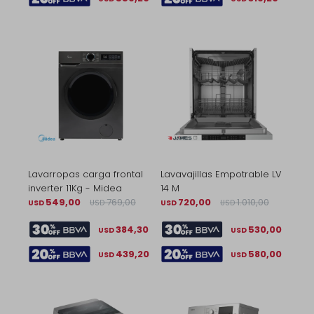
Lavarropas carga frontal
Lavavajillas Empotrable LV
inverter 11Kg - Midea
14 M
549,00
769,00
720,00
1.010,00
USD
USD
USD
USD
384,30
530,00
USD
USD
439,20
580,00
USD
USD