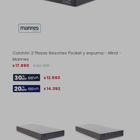
Colchón 2 Plazas Resortes Pocket y espuma - Mind -
Mannes
17.990
22.790
$
$
12.593
$
14.392
$