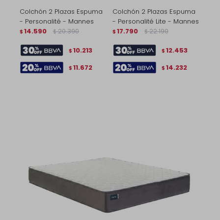
Colchón 2 Plazas Espuma
Colchón 2 Plazas Espuma
- Personalité - Mannes
- Personalité Lite - Mannes
14.590
20.390
17.790
22.190
$
$
$
$
10.213
12.453
$
$
11.672
14.232
$
$