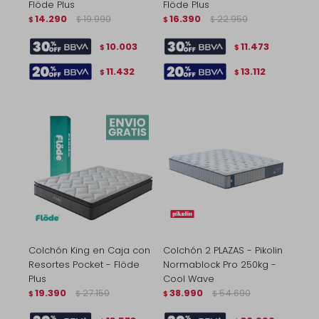
Flöde Plus
Flöde Plus
14.290
19.990
16.390
22.950
$
$
$
$
10.003
11.473
$
$
11.432
13.112
$
$
Colchón King en Caja con
Colchón 2 PLAZAS - Pikolin
Resortes Pocket - Flöde
Normablock Pro 250kg -
Plus
Cool Wave
19.390
27.150
38.990
54.690
$
$
$
$