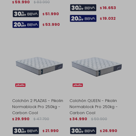
59.990
83.990
$
$
16.653
$
51.990
$
19.032
$
53.990
$
Colchón 2 PLAZAS - Pikolin
Colchón QUEEN - Pikolin
Normablock Pro 250kg -
Normablock Pro 250kg -
Carbon Cool
Carbon Cool
29.990
47.790
34.990
59.900
$
$
$
$
21.990
26.990
$
$