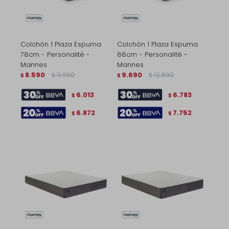
Colchón 1 Plaza Espuma
Colchón 1 Plaza Espuma
78cm - Personalité -
88cm - Personalité -
Mannes
Mannes
8.590
11.990
9.690
12.590
$
$
$
$
6.013
6.783
$
$
6.872
7.752
$
$