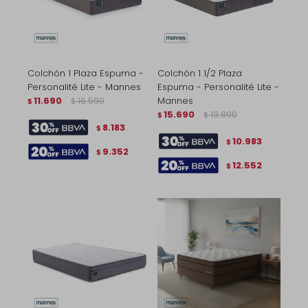
Colchón 1 Plaza Espuma -
Colchón 1 1/2 Plaza
Personalité Lite - Mannes
Espuma - Personalité Lite -
11.690
16.590
Mannes
$
$
15.690
19.890
$
$
8.183
$
10.983
$
9.352
$
12.552
$