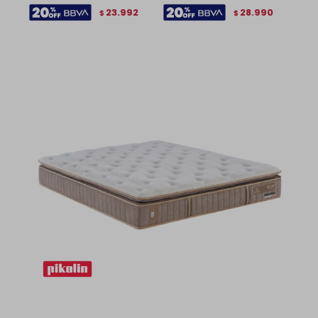
23.992
28.990
$
$