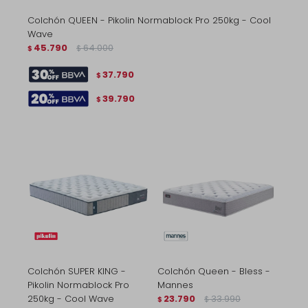
Colchón QUEEN - Pikolin Normablock Pro 250kg - Cool
Wave
45.790
64.000
$
$
37.790
$
39.790
$
Colchón SUPER KING -
Colchón Queen - Bless -
Pikolin Normablock Pro
Mannes
250kg - Cool Wave
23.790
33.990
$
$