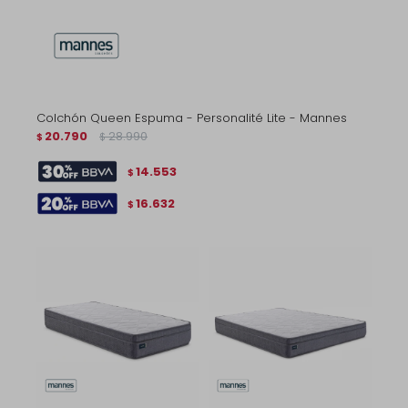
Colchón Queen Espuma - Personalité Lite - Mannes
20.790
28.990
$
$
14.553
$
16.632
$