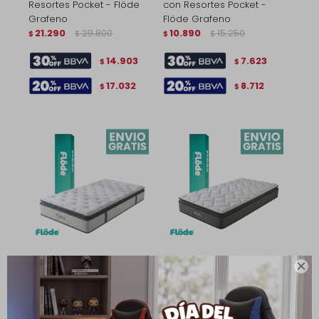
Resortes Pocket - Flöde
con Resortes Pocket -
Grafeno
Flöde Grafeno
21.290
29.800
10.890
15.250
$
$
$
$
14.903
7.623
$
$
17.032
8.712
$
$
Colchón 1 1/2 Plaza en Caja
Colchón 1 Plaza en Caja

con Resortes Pocket -
con Resortes Pocket -
Flöde Grafeno
Flöde Plus
13.890
19.450
9.990
13.990
$
$
$
$