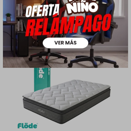
9.723
6.993
$
$
11.112
7.992
$
$