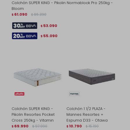
Colchón SUPER KING - Pikolin Normablock Pro 250kg -
Bloom
61.090
86.390
$
$
53.090
$
55.090
$
Colchón SUPER KING -
Colchón 1 1/2 PLAZA -
Pikolin Resortes Pocket
Mannes Resortes +
Cross 250kg - Vitamin
Espuma D33 - Otawa
69.990
97.990
10.790
15.190
$
$
$
$