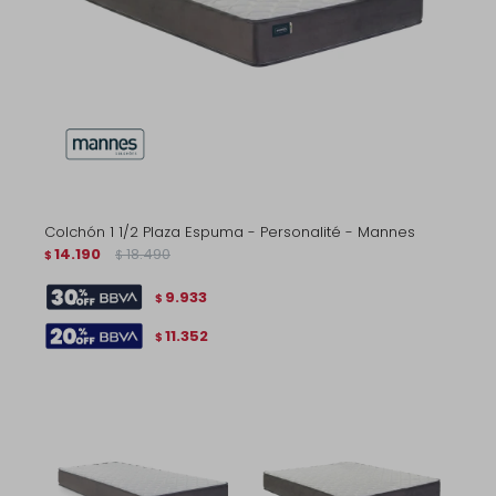
Colchón 1 1/2 Plaza Espuma - Personalité - Mannes
14.190
18.490
$
$
9.933
$
11.352
$