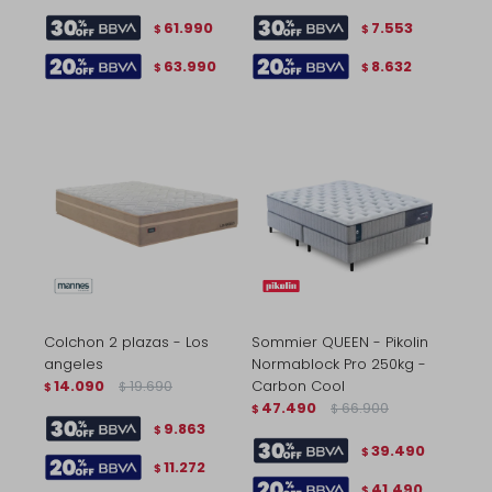
61.990
7.553
$
$
63.990
8.632
$
$
Colchon 2 plazas - Los
Sommier QUEEN - Pikolin
angeles
Normablock Pro 250kg -
14.090
19.690
Carbon Cool
$
$
47.490
66.900
$
$
9.863
$
39.490
$
11.272
$
41.490
$