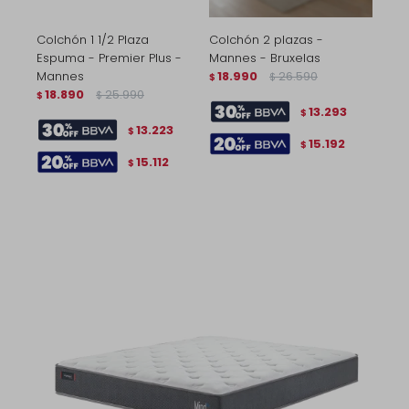
Colchón 1 1/2 Plaza
Colchón 2 plazas -
Espuma - Premier Plus -
Mannes - Bruxelas
Mannes
18.990
26.590
$
$
18.890
25.990
$
$
13.293
$
13.223
$
15.192
$
15.112
$