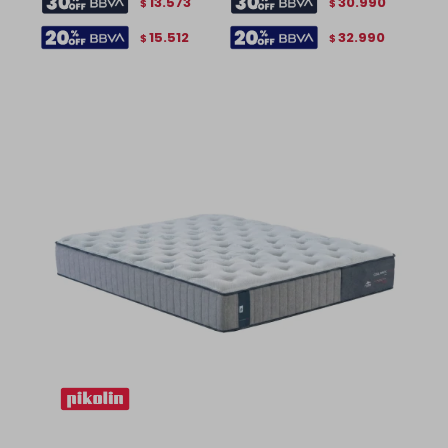
13.573
30.990
$
$
15.512
32.990
$
$