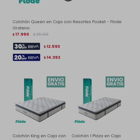
Colchón Queen en Caja con Resortes Pocket - Flöde
Grafeno
17.990
25.190
$
$
12.593
$
14.392
$
Colchón King en Caja con
Colchón 1 Plaza en Caja