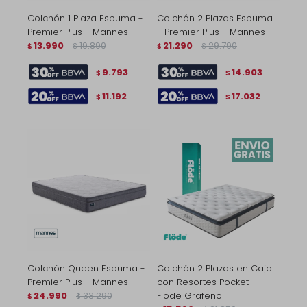
Colchón 1 Plaza Espuma -
Colchón 2 Plazas Espuma
Premier Plus - Mannes
- Premier Plus - Mannes
13.990
19.890
21.290
29.790
$
$
$
$
9.793
14.903
$
$
11.192
17.032
$
$
Colchón Queen Espuma -
Colchón 2 Plazas en Caja
Premier Plus - Mannes
con Resortes Pocket -
24.990
33.290
Flöde Grafeno
$
$