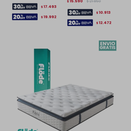
15.590
21.850
$
$
17.493
$
10.913
$
19.992
$
12.472
$