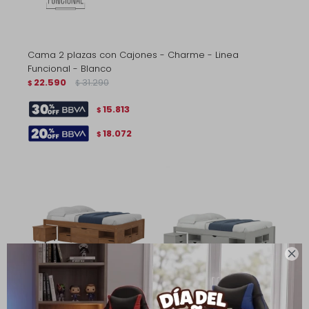
Cama 2 plazas con Cajones - Charme - Linea
Funcional - Blanco
22.590
31.290
$
$
15.813
$
18.072
$

Cama 2 plazas con
Cama 2 plazas con