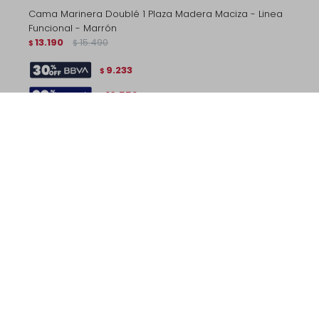
Cama Marinera Doublé 1 Plaza Madera Maciza - Linea
Funcional - Marrón
13.190
15.490
$
$
9.233
$
10.552
$
Cama Marinera Doublé 1
Cama Queen 4 Cajones -
Plaza Madera Maciza -
Linea Beauty - Amendoa
Linea Funcional - Gris
22.890
28.190
$
$
13.190
15.490
$
$