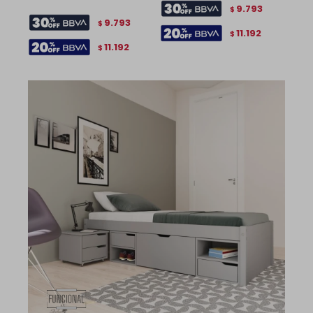
9.793
$
9.793
$
11.192
$
11.192
$