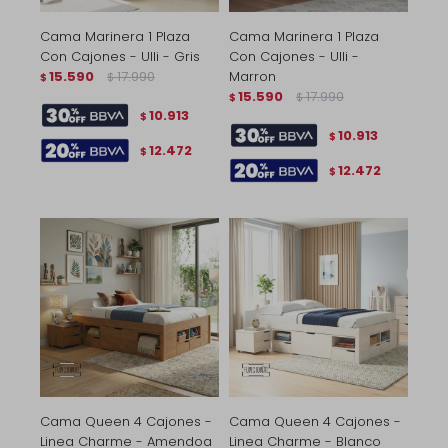
Cama Marinera 1 Plaza
Cama Marinera 1 Plaza
Con Cajones - Ulli - Gris
Con Cajones - Ulli -
15.590
17.990
Marron
$
$
15.590
17.990
$
$
10.913
$
10.913
$
12.472
$
12.472
$
Cama Queen 4 Cajones -
Cama Queen 4 Cajones -
Linea Charme - Amendoa
Linea Charme - Blanco