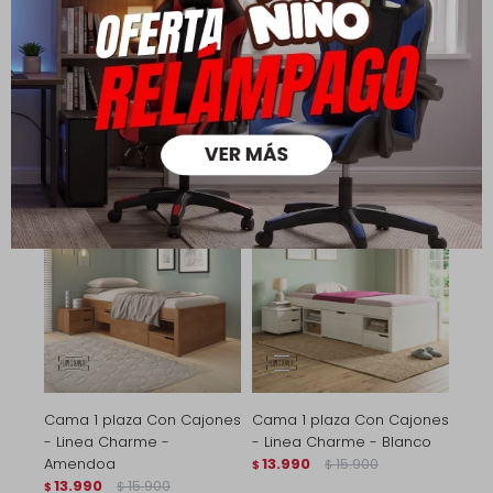
Cajones - Charme - Linea
Cajones - Charme - Linea
Funcional - Amendoa
Funcional - Gris
22.590
31.290
22.590
31.290
$
$
$
$
15.813
15.813
$
$
18.072
18.072
$
$
Cama 1 plaza Con Cajones
Cama 1 plaza Con Cajones
- Linea Charme -
- Linea Charme - Blanco
Amendoa
13.990
15.900
$
$
13.990
15.900
$
$