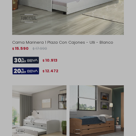
Cama Marinera 1 Plaza Con Cajones - Ulli - Blanco
15.590
17.990
$
$
10.913
$
12.472
$