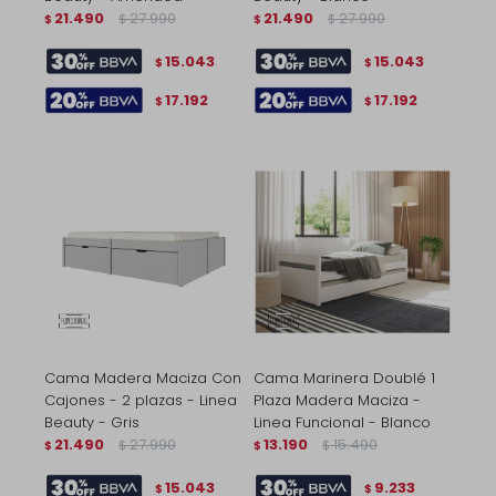
21.490
27.990
21.490
27.990
$
$
$
$
15.043
15.043
$
$
17.192
17.192
$
$
Cama Madera Maciza Con
Cama Marinera Doublé 1
Cajones - 2 plazas - Linea
Plaza Madera Maciza -
Beauty - Gris
Linea Funcional - Blanco
21.490
27.990
13.190
15.490
$
$
$
$
15.043
9.233
$
$