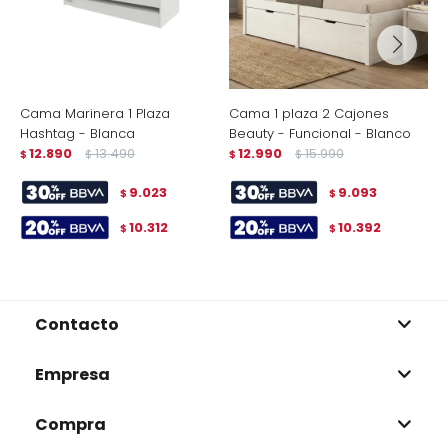
Cama Marinera 1 Plaza
Cama 1 plaza 2 Cajones
C
Hashtag - Blanca
Beauty - Funcional - Blanco
M
12.890
13.490
12.990
15.990
$
$
$
$
$
9.023
9.093
$
$
10.312
10.392
$
$
Contacto
Empresa
Compra