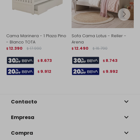
Cama Marinera - 1 Plaza Pino
Sofa Cama Lotus - Reller -
C
- Blanco TOTA
Arena
-
12.390
17.990
12.490
16.790
$
$
$
$
$
8.673
8.743
$
$
9.912
9.992
$
$
Contacto
Empresa
Compra