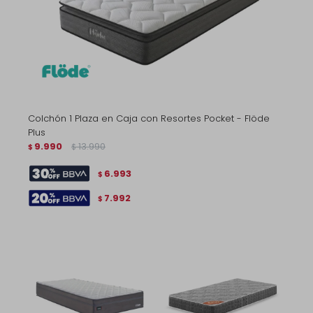
Colchón 1 Plaza en Caja con Resortes Pocket - Flöde
Plus
9.990
13.990
$
$
6.993
$
7.992
$