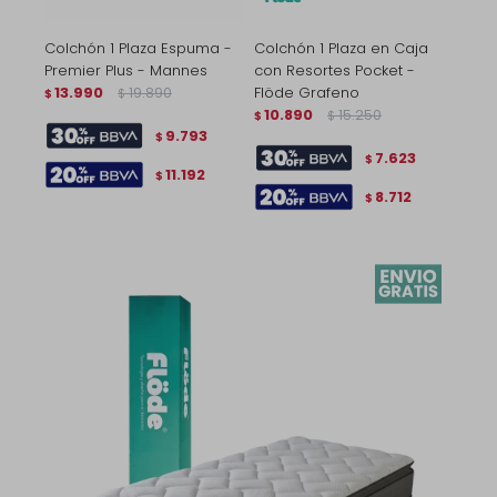
Colchón 1 Plaza Espuma -
Colchón 1 Plaza en Caja
Premier Plus - Mannes
con Resortes Pocket -
13.990
19.890
Flöde Grafeno
$
$
10.890
15.250
$
$
9.793
$
7.623
$
11.192
$
8.712
$