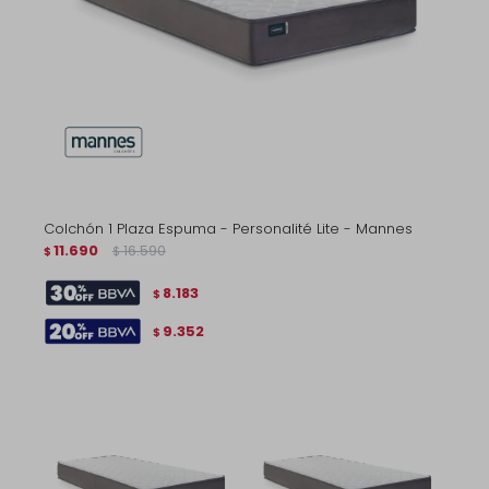
Colchón 1 Plaza Espuma - Personalité Lite - Mannes
11.690
16.590
$
$
8.183
$
9.352
$