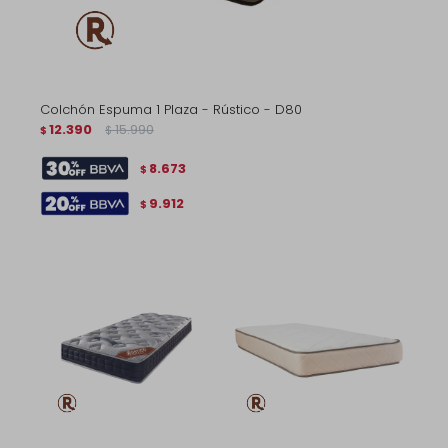
Colchón Espuma 1 Plaza - Rústico - D80
12.390
15.990
$
$
8.673
$
9.912
$