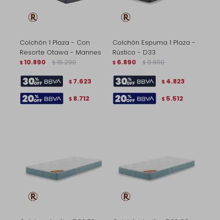
Colchón 1 Plaza - Con
Colchón Espuma 1 Plaza -
Resorte Otawa - Mannes
Rústico - D33
10.890
15.290
6.890
9.890
$
$
$
$
7.623
4.823
$
$
8.712
5.512
$
$