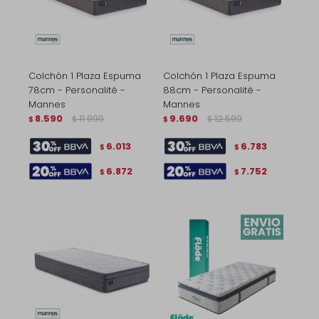
Colchón 1 Plaza Espuma
Colchón 1 Plaza Espuma
78cm - Personalité -
88cm - Personalité -
Mannes
Mannes
8.590
11.990
9.690
12.590
$
$
$
$
6.013
6.783
$
$
6.872
7.752
$
$