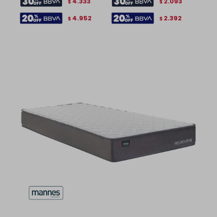
4.333
2.093
$
$
4.952
2.392
$
$