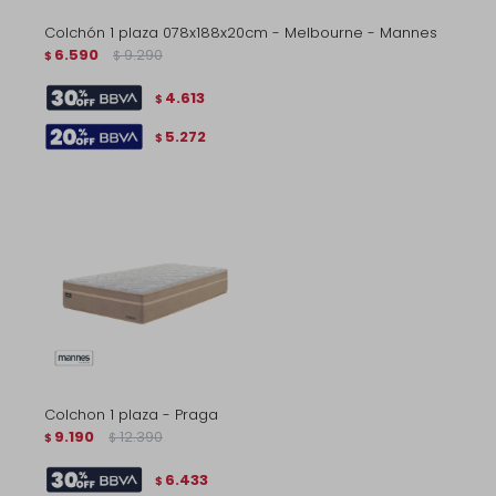
Colchón 1 plaza 078x188x20cm - Melbourne - Mannes
6.590
9.290
$
$
4.613
$
5.272
$
Colchon 1 plaza - Praga
9.190
12.390
$
$
6.433
$