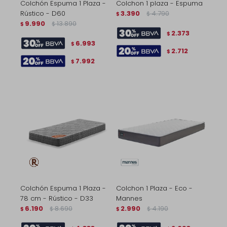
Colchón Espuma 1 Plaza -
Colchon 1 plaza - Espuma
Rústico - D60
3.390
4.790
$
$
9.990
13.890
$
$
2.373
$
6.993
$
2.712
$
7.992
$
Colchón Espuma 1 Plaza -
Colchon 1 Plaza - Eco -
78 cm - Rústico - D33
Mannes
6.190
8.690
2.990
4.190
$
$
$
$