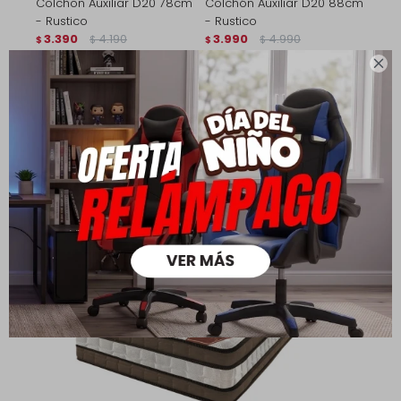
Colchon Auxiliar D20 78cm
Colchón Auxiliar D20 88cm
- Rustico
- Rustico
3.390
4.190
3.990
4.990
$
$
$
$

2.373
2.793
$
$
2.712
3.192
$
$