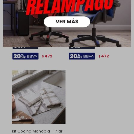
Kit Cocina Manopla - Pilar
Kit Cocina Manopla - Pilar
- Bluestone
- Magnolia
590
790
590
790
$
$
$
$
413
413
$
$
472
472
$
$
Kit Cocina Manopla - Pilar