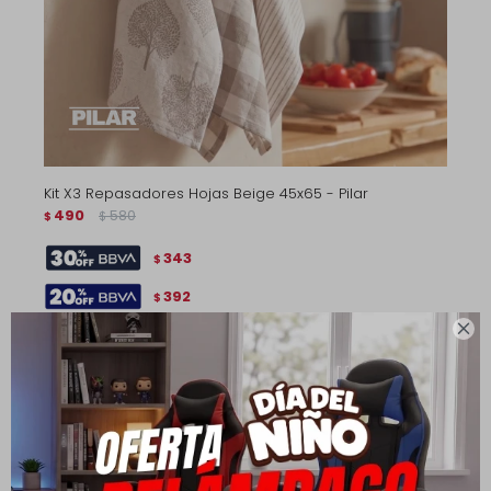
Kit X3 Repasadores Hojas Beige 45x65 - Pilar
490
580
$
$
343
$
392
$
