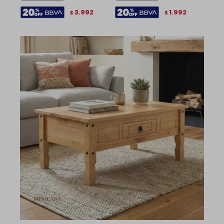
3.992
1.992
$
$