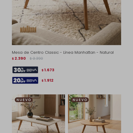
Mesa de Centro Classic - Línea Manhattan - Natural
2.390
3.390
$
$
1.673
$
1.912
$