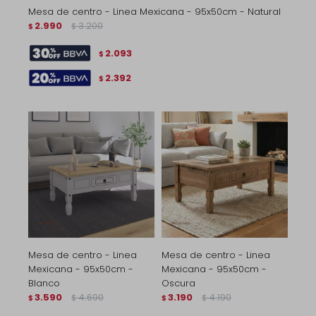
Mesa de centro - Linea Mexicana - 95x50cm - Natural
2.990
3.200
$
$
2.093
$
2.392
$
Mesa de centro - Linea
Mesa de centro - Linea
Mexicana - 95x50cm -
Mexicana - 95x50cm -
Blanco
Oscura
3.590
4.690
3.190
4.190
$
$
$
$