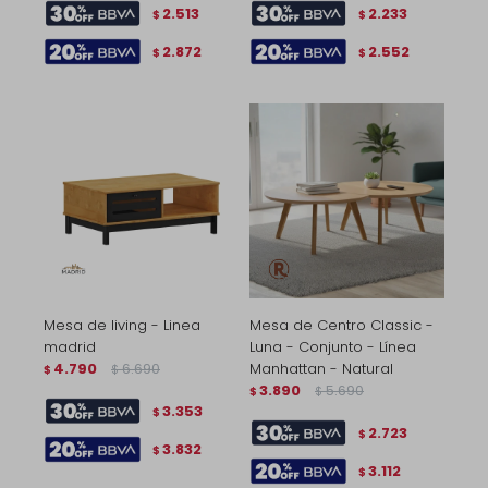
2.513
2.233
$
$
2.872
2.552
$
$
Mesa de living - Linea
Mesa de Centro Classic -
madrid
Luna - Conjunto - Línea
4.790
6.690
Manhattan - Natural
$
$
3.890
5.690
$
$
3.353
$
2.723
$
3.832
$
3.112
$