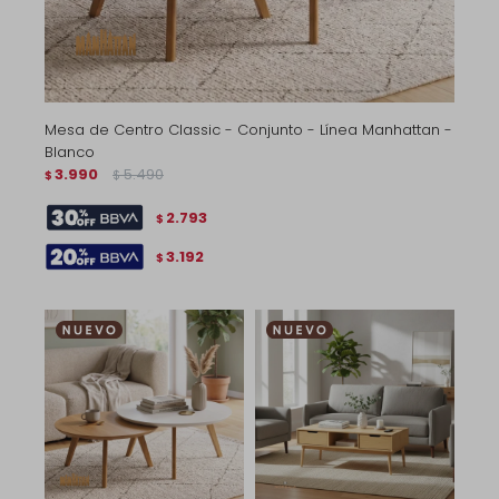
Mesa de Centro Classic - Conjunto - Línea Manhattan -
Blanco
3.990
5.490
$
$
2.793
$
3.192
$