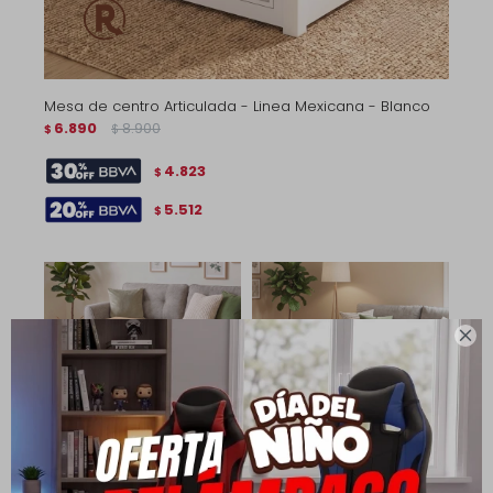
Mesa de centro Articulada - Linea Mexicana - Blanco
6.890
8.900
$
$
4.823
$
5.512
$

Mesa de centro Articulada
Mesa de centro articulada