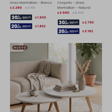
Línea Manhattan - Blanco
Conjunto - Línea
2.290
3.190
Manhattan - Natural
$
$
3.990
5.490
$
$
1.603
$
2.793
$
1.832
$
3.192
$