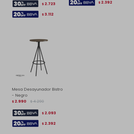
2.392
$
2.723
$
3.112
$
Mesa Desayunador Bistro
- Negro
2.990
4.290
$
$
2.093
$
2.392
$