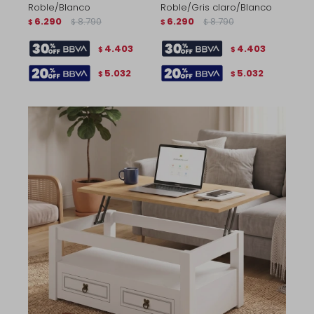
Roble/Blanco
Roble/Gris claro/Blanco
6.290
8.790
6.290
8.790
$
$
$
$
4.403
4.403
$
$
5.032
5.032
$
$