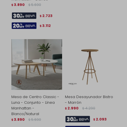
3.890
5.690
$
$
2.723
$
3.112
$
Mesa de Centro Classic -
Mesa Desayunador Bistro
Luna - Conjunto - Línea
- Marrón
Manhattan -
2.990
4.290
$
$
Blanco/Natural
2.093
3.890
5.690
$
$
$