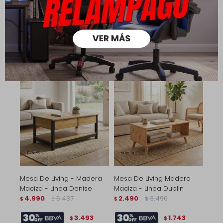
- Linea Mexicana - Natural
Nogal - Linea mexicana
6.990
9.790
6.990
9.790
$
$
$
$
4.893
4.893
$
$
5.592
5.592
$
$
Mesa De Living - Madera
Mesa De Living Madera
Maciza - Linea Denise
Maciza - Linea Dublin
4.990
5.437
2.490
3.490
$
$
$
$
3.493
1.743
$
$