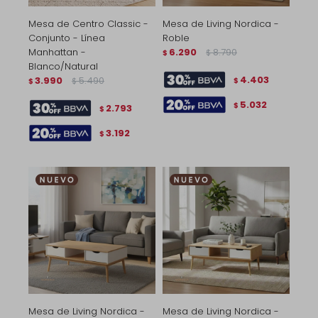
Mesa de Centro Classic -
Mesa de Living Nordica -
Conjunto - Línea
Roble
Manhattan -
6.290
8.790
$
$
Blanco/Natural
4.403
3.990
5.490
$
$
$
5.032
$
2.793
$
3.192
$
Mesa de Living Nordica -
Mesa de Living Nordica -