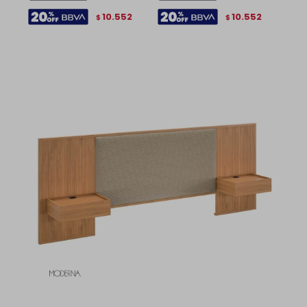
10.552
10.552
$
$