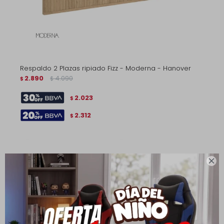
Respaldo 2 Plazas ripiado Fizz - Moderna - Hanover
2.890
4.090
$
$
2.023
$
2.312
$
