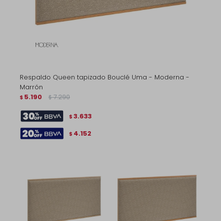
Respaldo Queen tapizado Bouclé Uma - Moderna -
Marrón
5.190
7.290
$
$
3.633
$
4.152
$