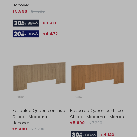
Hanover
5.590
7.690
$
$
3.913
$
4.472
$
Respaldo Queen continuo
Respaldo Queen continuo
Chloe - Moderna -
Chloe - Moderna - Marrón
Hanover
5.890
7.290
$
$
5.890
7.290
$
$
4.123
$