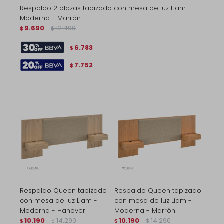
Respaldo 2 plazas tapizado con mesa de luz Liam -
Moderna - Marrón
9.690
12.490
$
$
6.783
$
7.752
$
Respaldo Queen tapizado
Respaldo Queen tapizado
con mesa de luz Liam -
con mesa de luz Liam -
Moderna - Hanover
Moderna - Marrón
10.190
14.290
10.190
14.290
$
$
$
$