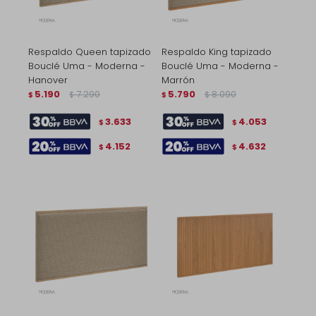
Respaldo Queen tapizado
Respaldo King tapizado
Bouclé Uma - Moderna -
Bouclé Uma - Moderna -
Hanover
Marrón
5.190
7.290
5.790
8.090
$
$
$
$
3.633
4.053
$
$
4.152
4.632
$
$