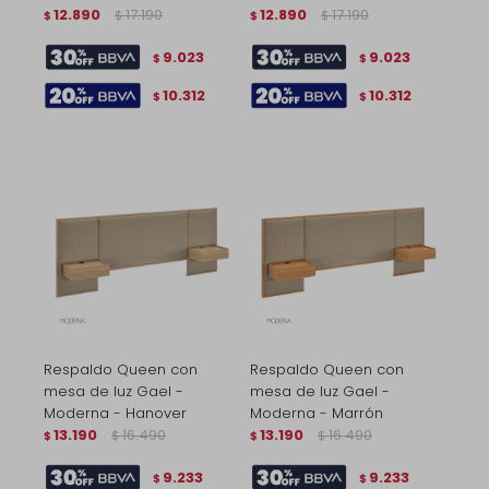
12.890
17.190
12.890
17.190
$
$
$
$
9.023
9.023
$
$
10.312
10.312
$
$
Respaldo Queen con
Respaldo Queen con
mesa de luz Gael -
mesa de luz Gael -
Moderna - Hanover
Moderna - Marrón
13.190
16.490
13.190
16.490
$
$
$
$
9.233
9.233
$
$