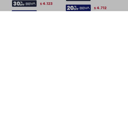
4.123
$
4.712
$
4.712
$
Respaldo 2 plazas
Respaldo 2 plazas
continuo con mesa de luz
continuo con mesa de luz
Chloe - Moderna -
Chloe - Moderna - Marrón
Hanover
5.990
7.190
$
$
5.990
7.190
$
$
4.193
$
4.193
$
4.792
$