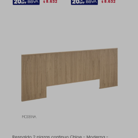
8.632
8.632
$
$
Respaldo 2 plazas continuo Chloe - Moderna -