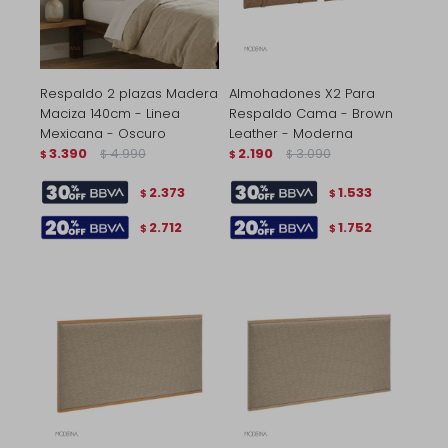
Respaldo 2 plazas Madera
Almohadones X2 Para
Maciza 140cm - Linea
Respaldo Cama - Brown
Mexicana - Oscuro
Leather - Moderna
3.390
4.990
2.190
3.090
$
$
$
$
2.373
1.533
$
$
2.712
1.752
$
$