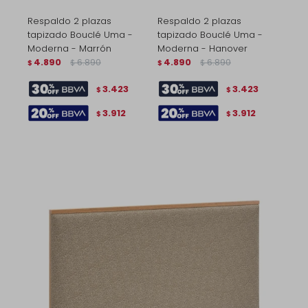
Respaldo 2 plazas
Respaldo 2 plazas
tapizado Bouclé Uma -
tapizado Bouclé Uma -
Moderna - Marrón
Moderna - Hanover
4.890
6.890
4.890
6.890
$
$
$
$
3.423
3.423
$
$
3.912
3.912
$
$