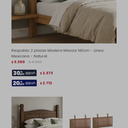
Respaldo 2 plazas Madera Maciza 140cm - Linea
Mexicana - Natural
3.390
4.990
$
$
2.373
$
2.712
$