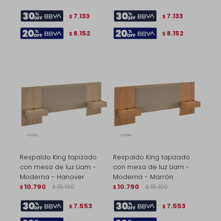
7.133
7.133
$
$
8.152
8.152
$
$
Respaldo King tapizado
Respaldo King tapizado
con mesa de luz Liam -
con mesa de luz Liam -
Moderna - Hanover
Moderna - Marrón
10.790
15.100
10.790
15.100
$
$
$
$
7.553
7.553
$
$