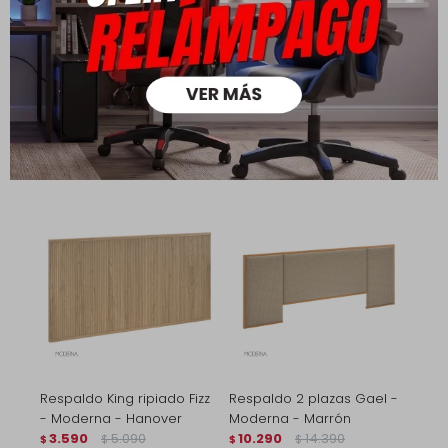
Respaldo Queen ripiado
Respaldo King ripiado Fizz
Fizz - Moderna - Hanover
- Moderna - Marrón
3.190
4.490
3.590
5.090
$
$
$
$
2.233
2.513
$
$
2.552
2.872
$
$
Respaldo King ripiado Fizz
Respaldo 2 plazas Gael -
- Moderna - Hanover
Moderna - Marrón
3.590
5.090
10.290
14.390
$
$
$
$