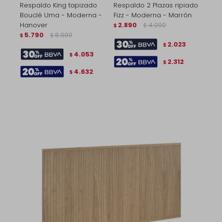
Respaldo King tapizado
Respaldo 2 Plazas ripiado
Bouclé Uma - Moderna -
Fizz - Moderna - Marrón
Hanover
2.890
4.090
$
$
5.790
8.090
$
$
2.023
$
4.053
$
2.312
$
4.632
$