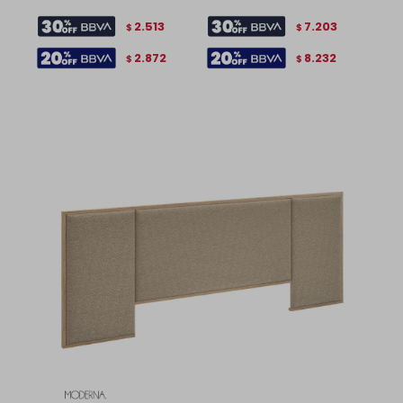
2.513
7.203
$
$
2.872
8.232
$
$