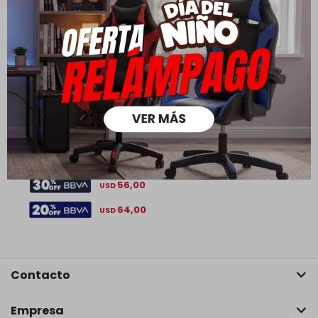
Extractor de Jugos - Negro 0,5 L - James
80,00
112,00
USD
USD
56,00
USD
64,00
USD
Contacto
Empresa