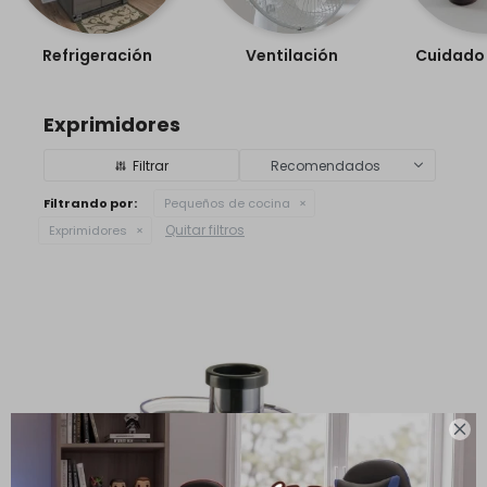
Refrigeración
Ventilación
Cuidado 
Exprimidores
Recomendados
Filtrando por:
Pequeños de cocina
Quitar filtros
Exprimidores
