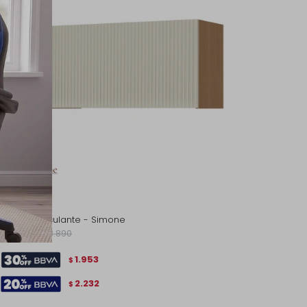
Aéreo basculante - Simone
2.790
3.890
$
$
1.953
$
2.232
$