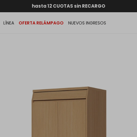
RATIS dentro de MONTEVIDEO en compras superiores a
hasta 12 CUOTAS sin RECARGO
GARANTÍA DE DEVOLUCIÓN
ENVÍOS A TODO EL PAÍS
LÍNEA
OFERTA RELÁMPAGO
NUEVOS INGRESOS