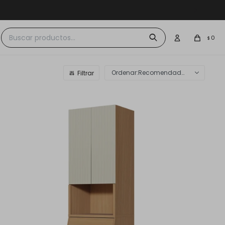
 $30.000
0
$
Recomendados