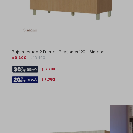
Bajo mesada 2 Puertas 2 cajones 120 - Simone
9.690
13.490
$
$
6.783
$
7.752
$