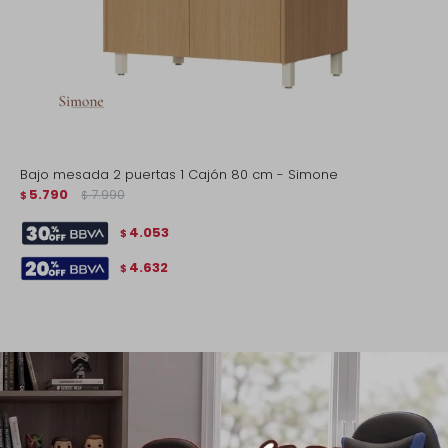
Bajo mesada 2 puertas 1 Cajón 80 cm - Simone
5.790
7.990
$
$
4.053
$
4.632
$