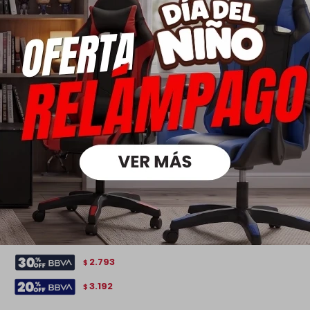
Aéreo 80 cm 2 Puertas - Simone
3.990
5.790
$
$
2.793
$
3.192
$