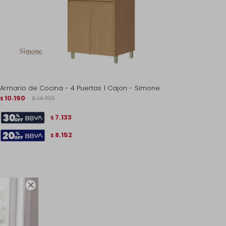
Armario de Cocina - 4 Puertas 1 Cajon - Simone
10.190
14.190
$
$
7.133
$
8.152
$
