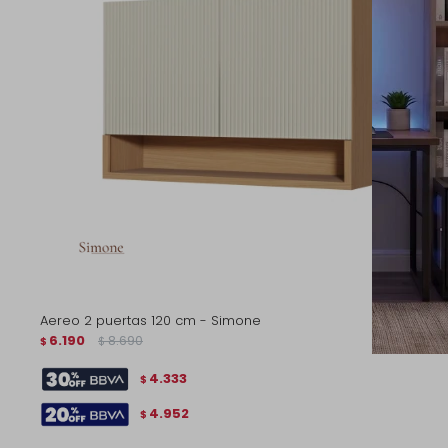
Aereo 2 puertas 120 cm - Simone
6.190
8.690
$
$
4.333
$
4.952
$