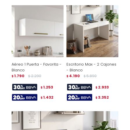
Aéreo 1 Puerta - Favorita -
Escritorio Max - 2 Cajones
Blanco
- Blanco
1.790
2.290
4.190
5.890
$
$
$
$
1.253
2.933
$
$
1.432
3.352
$
$