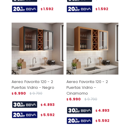
1.592
1.592
$
$
Aereo Favorita 120 - 2
Aereo Favorita 120 - 2
Puertas Vidrio - Negro
Puertas Vidrio -
6.990
9.790
Cinamomo
$
$
6.990
9.790
$
$
4.893
$
4.893
$
5.592
$
5.592
$