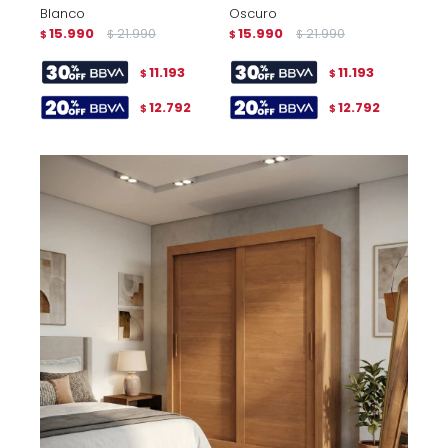
Blanco
Oscuro
15.990
21.990
15.990
21.990
$
$
$
$
11.193
11.193
$
$
12.792
12.792
$
$