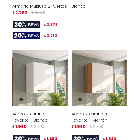
Armario Multiuso 2 Puertas - Blanco
3.390
4.790
$
$
2.373
$
2.712
$
Aereo 2 estantes -
Aereo 2 estantes -
Favorita - Blanco
Favorita - Marrón
1.990
2.790
1.990
2.790
$
$
$
$
1.393
1.393
$
$