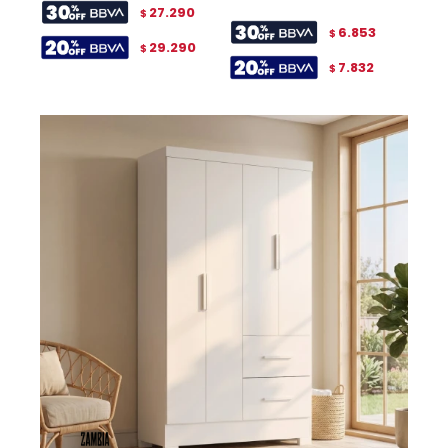
27.290
$
6.853
$
29.290
$
7.832
$