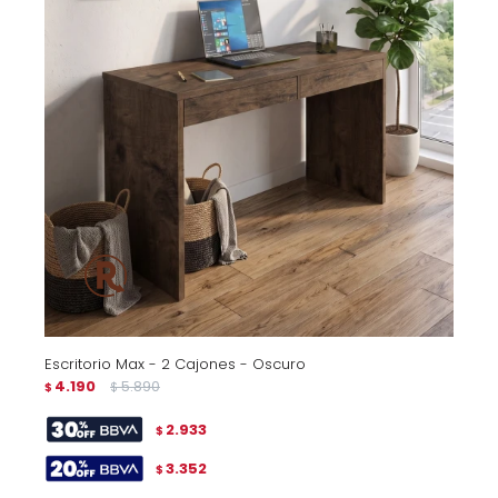
Escritorio Max - 2 Cajones - Oscuro
4.190
5.890
$
$
2.933
$
3.352
$