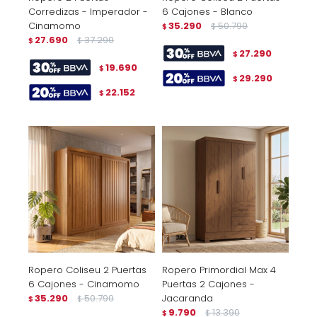
Corredizas - Imperador -
6 Cajones - Blanco
Cinamomo
35.290
50.790
$
$
27.690
37.290
$
$
27.290
$
19.690
$
29.290
$
22.152
$
Ropero Coliseu 2 Puertas
Ropero Primordial Max 4
6 Cajones - Cinamomo
Puertas 2 Cajones -
35.290
50.790
Jacaranda
$
$
9.790
13.390
$
$