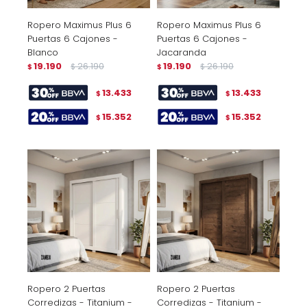
Ropero Maximus Plus 6
Ropero Maximus Plus 6
Puertas 6 Cajones -
Puertas 6 Cajones -
Blanco
Jacaranda
19.190
26.190
19.190
26.190
$
$
$
$
13.433
13.433
$
$
15.352
15.352
$
$
Ropero 2 Puertas
Ropero 2 Puertas
Corredizas - Titanium -
Corredizas - Titanium -