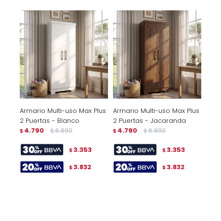
Armario Multi-uso Max Plus
Armario Multi-uso Max Plus
2 Puertas - Blanco
2 Puertas - Jacaranda
4.790
6.890
4.790
6.890
$
$
$
$
3.353
3.353
$
$
3.832
3.832
$
$