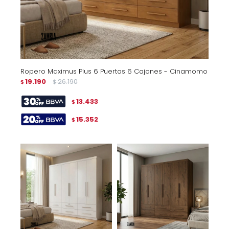
Ropero Maximus Plus 6 Puertas 6 Cajones - Cinamomo
19.190
26.190
$
$
13.433
$
15.352
$