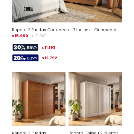
Ropero 2 Puertas Corredizas - Titanium - Cinamomo
15.990
21.990
$
$
11.193
$
12.792
$
Ropero 2 Puertas
Ropero Coliseu 2 Puertas