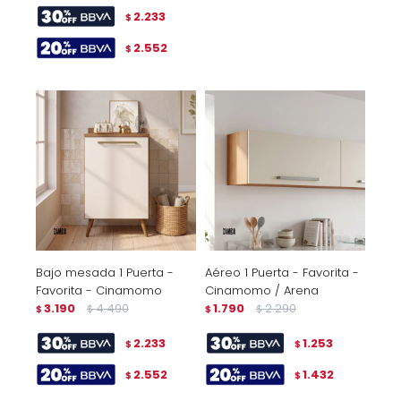
2.233
$
2.552
$
Bajo mesada 1 Puerta -
Aéreo 1 Puerta - Favorita -
Favorita - Cinamomo
Cinamomo / Arena
3.190
4.490
1.790
2.290
$
$
$
$
2.233
1.253
$
$
2.552
1.432
$
$