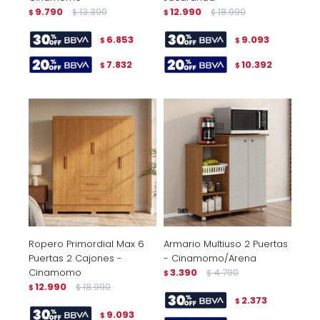
9.790
13.390
12.990
18.990
$
$
$
$
6.853
9.093
$
$
7.832
10.392
$
$
Ropero Primordial Max 6
Armario Multiuso 2 Puertas
Puertas 2 Cajones -
- Cinamomo/Arena
Cinamomo
3.390
4.790
$
$
12.990
18.990
$
$
2.373
$
9.093
$