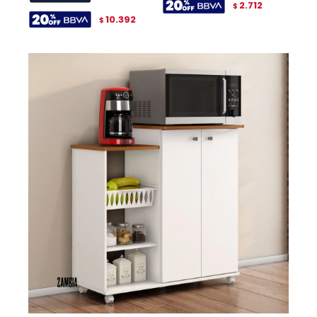
2.712
$
10.392
$