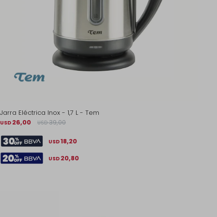
Jarra Eléctrica Inox - 1,7 L - Tem
26,00
39,00
USD
USD
18,20
USD
20,80
USD