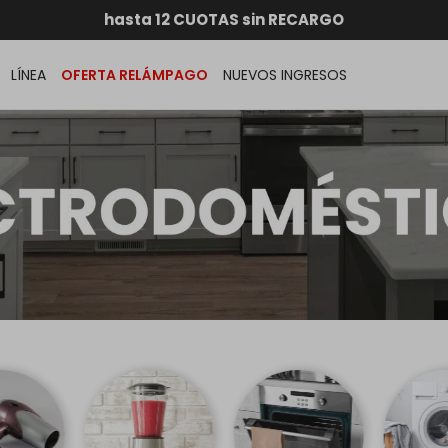
RATIS dentro de MONTEVIDEO en compras superiores a
hasta 12 CUOTAS sin RECARGO
GARANTÍA DE DEVOLUCIÓN
ENVÍOS A TODO EL PAÍS
LÍNEA
OFERTA RELÁMPAGO
NUEVOS INGRESOS