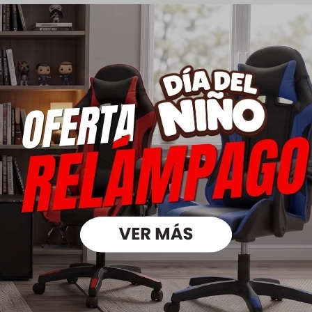
Jarra eléctrica - 1,7 L Inox - Midea
39,00
55,00
USD
USD
27,30
USD