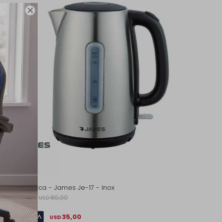

Jarra Eléctrica - James Je-17 - Inox
50,00
80,00
USD
USD
35,00
USD