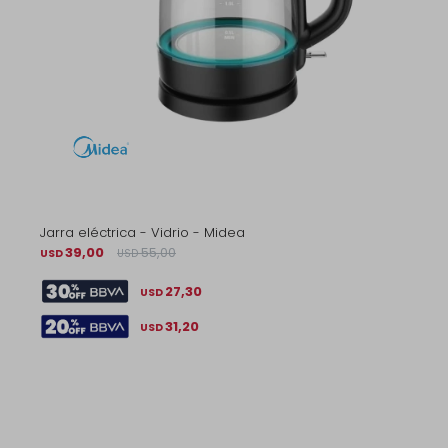
Jarra eléctrica - Vidrio - Midea
39,00
55,00
USD
USD
27,30
USD
31,20
USD