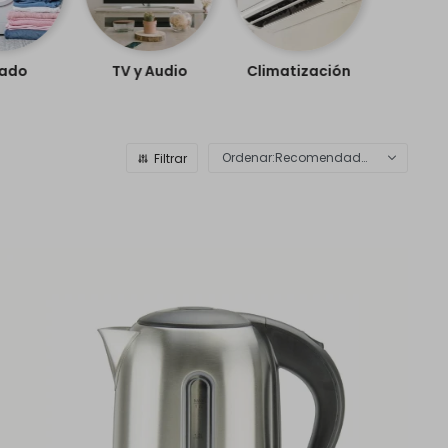
ado
TV y Audio
Climatización
Recomendados