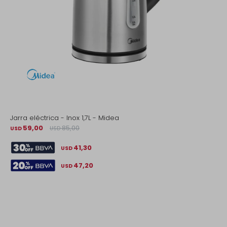
Jarra eléctrica - Inox 1,7L - Midea
59,00
85,00
USD
USD
41,30
USD
47,20
USD