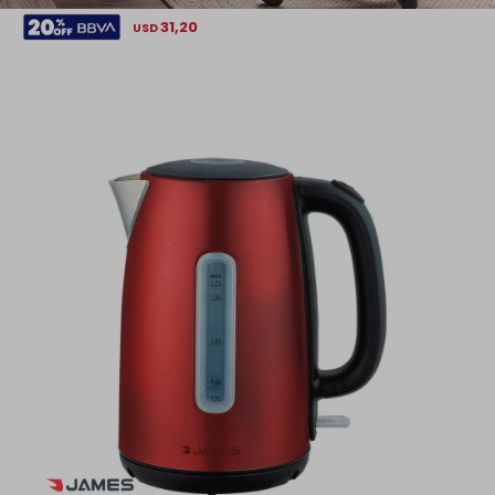
31,20
USD