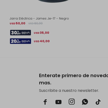
Jarra Eléctrica - James Je-17 - Negro
50,00
80,00
USD
USD
35,00
USD
40,00
USD
Enterate primero de noved
mas.
Suscribite a nuestro newsletter.


