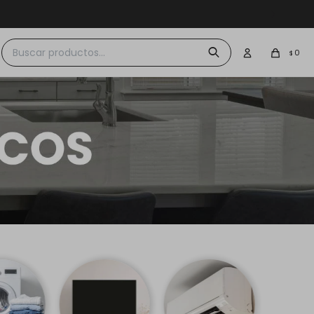
 $30.000
0
$