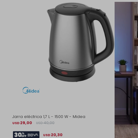
Jarra eléctrica 1,7 L - 1500 W - Midea
29,00
40,00
USD
USD
20,30
USD