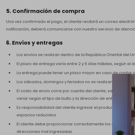
5. Confirmación de compra
Una vez confirmado el pago, el cliente recibirá un correo electrón
notificación, deberá comunicarse con nuestro servicio de atención
6. Envíos y entregas
Los envíos se realizan dentro de la República Oriental del U
El plazo de entrega varía entre 2 y 5 días hábiles, según el d
La entrega puede tener un plazo mayor en caso de contar
Los sábados, domingos y feriados no se realizan envíos ni 
El costo de envío corre por cuenta del cliente, salvo que s
variar según el tipo de bulto y la dirección de entrega.
Es responsabilidad del cliente ingresar el producto al domi
espacios reducidos.
El cliente debe proporcionar correctamente los datos de en
direcciones mal ingresadas.