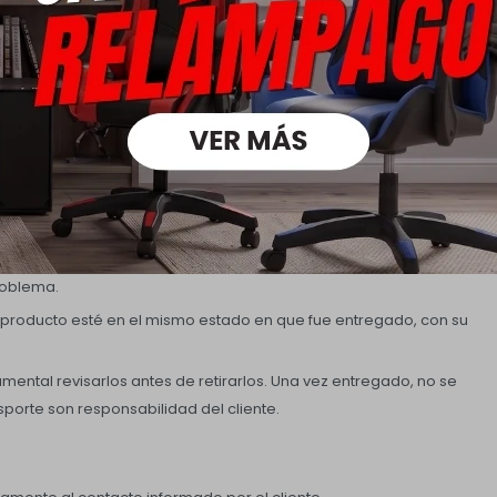
ntral, sin costo adicional. El plazo para el retiro será informado al
o utilizados. En caso de arrepentimiento o solicitud de cambio,
a entrega.
cliente debe contactarse con Rústico Hogar dentro de las 24 horas
roblema.
 producto esté en el mismo estado en que fue entregado, con su
amental revisarlos antes de retirarlos. Una vez entregado, no se
sporte son responsabilidad del cliente.