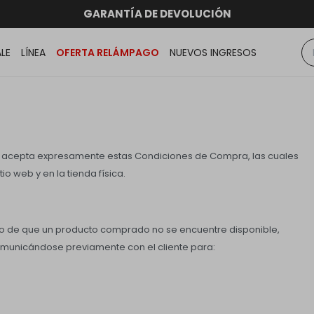
hasta 12 CUOTAS sin RECARGO
GARANTÍA DE DEVOLUCIÓN
RATIS dentro de MONTEVIDEO en compras superiores a
ENVÍOS A TODO EL PAÍS
ALE
LÍNEA
OFERTA RELÁMPAGO
NUEVOS INGRESOS
nte acepta expresamente estas Condiciones de Compra, las cuales
io web y en la tienda física.
aso de que un producto comprado no se encuentre disponible,
omunicándose previamente con el cliente para: