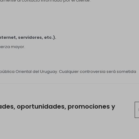
amente al contacto informado por el cliente.
ternet, servidores, etc.).
uerza mayor.
pública Oriental del Uruguay. Cualquier controversia será sometida
ades, oportunidades, promociones y