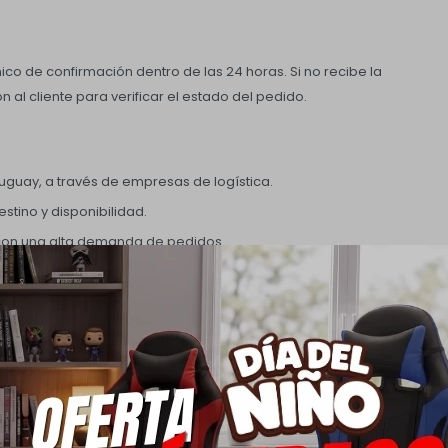
ico de confirmación dentro de las 24 horas. Si no recibe la
 al cliente para verificar el estado del pedido.
ruguay, a través de empresas de logística.
estino y disponibilidad.
 con una alta demanda de pedidos.
cuentan como días hábiles.
e indique lo contrario en promociones especiales. Dicho costo puede
cilio, incluyendo su subida y cualquier maniobra necesaria en
trega. Rústico Hogar no se responsabiliza por errores en