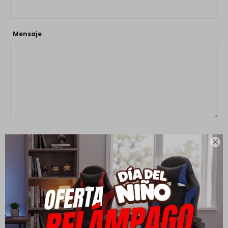
Mensaje

ENVIAR
Rustico Hogar
General Flores 2731
Montevideo
,
Montevideo
Uruguay