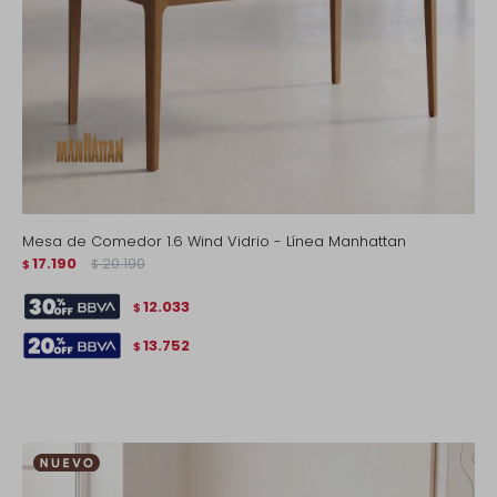
Mesa de Comedor 1.6 Wind Vidrio - Línea Manhattan
17.190
20.190
$
$
12.033
$
13.752
$