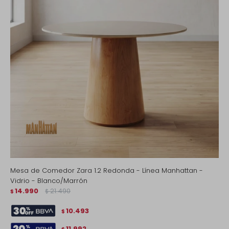
Mesa de Comedor Zara 1.2 Redonda - Línea Manhattan -
Vidrio - Blanco/Marrón
14.990
21.490
$
$
10.493
$
11.992