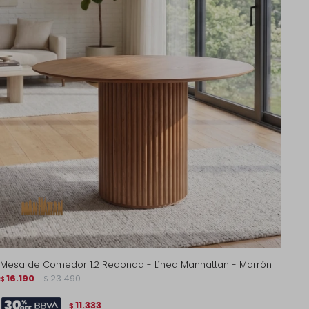
Mesa de Comedor 1.2 Redonda - Línea Manhattan - Marrón
16.190
23.490
$
$
11.333
$