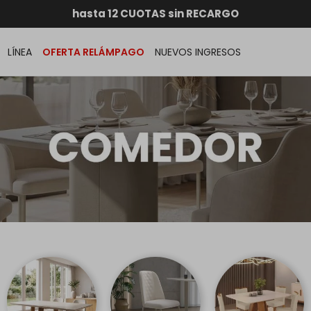
RATIS dentro de MONTEVIDEO en compras superiores a
hasta 12 CUOTAS sin RECARGO
GARANTÍA DE DEVOLUCIÓN
ENVÍOS A TODO EL PAÍS
LÍNEA
OFERTA RELÁMPAGO
NUEVOS INGRESOS