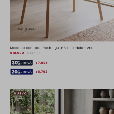
Mesa de comedor Rectangular Vidrio Hielo - Ariel
10.990
13.590
$
$
7.693
$
8.792
$