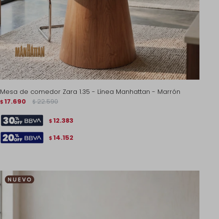
Mesa de comedor Zara 1.35 - Línea Manhattan - Marrón
17.690
22.590
$
$
12.383
$
14.152
$