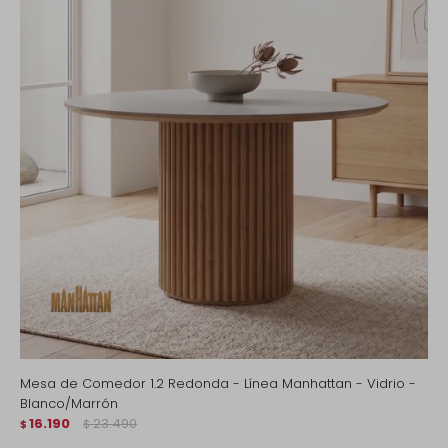
Mesa de Comedor 1.2 Redonda - Línea Manhattan - Vidrio -
Blanco/Marrón
16.190
23.490
$
$