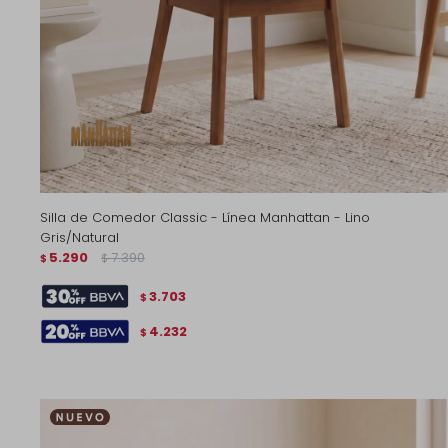
Silla de Comedor Classic - Línea Manhattan - Lino
Gris/Natural
5.290
7.390
$
$
3.703
$
4.232
$