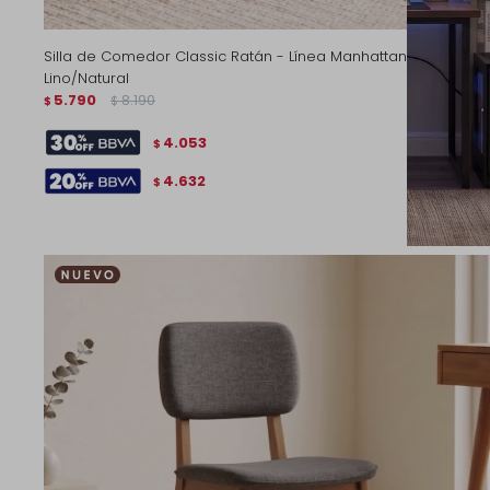
Silla de Comedor Classic Ratán - Línea Manhattan - Tela
Lino/Natural
5.790
8.190
$
$
4.053
$
4.632
$