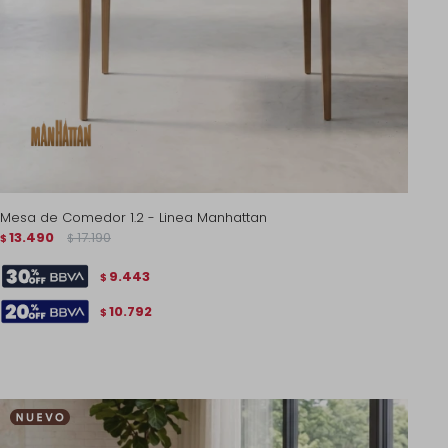
Mesa de Comedor 1.2 - Linea Manhattan
13.490
17.190
$
$
9.443
$
10.792
$