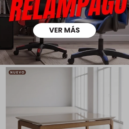
Silla de Comedor Classic Ratán - Línea Manhattan - Tela Lino
Gris/Natural
5.790
8.190
$
$
4.053
$
4.632
$