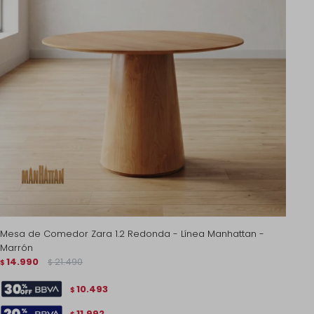
Mesa de Comedor Zara 1.2 Redonda - Línea Manhattan -
Marrón
14.990
21.490
$
$
10.493
$
11.992