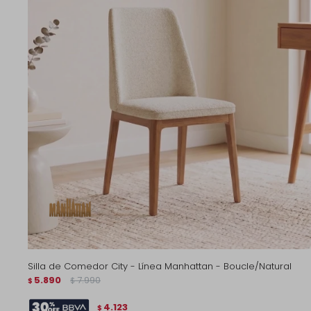
Silla de Comedor City - Línea Manhattan - Boucle/Natural
5.890
7.990
$
$
4.123
$