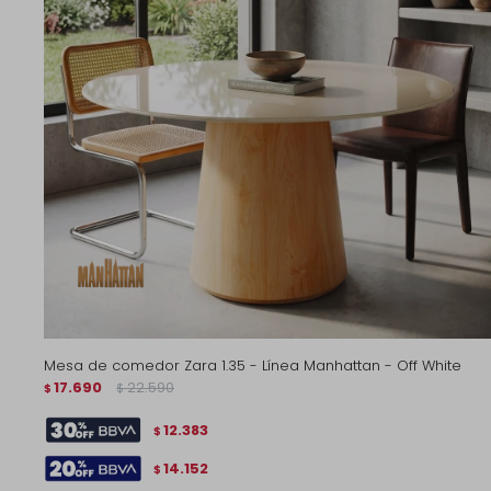
Mesa de comedor Zara 1.35 - Línea Manhattan - Off White
17.690
22.590
$
$
12.383
$
14.152
$