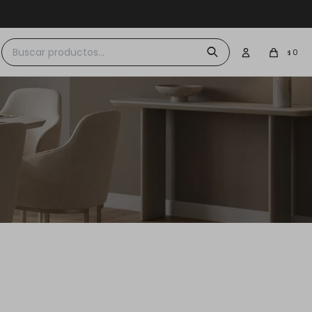
 $30.000
0
$