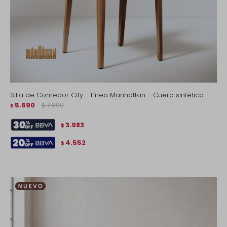
Silla de Comedor City - Línea Manhattan - Cuero sintético
5.690
7.890
$
$
3.983
$
4.552
$