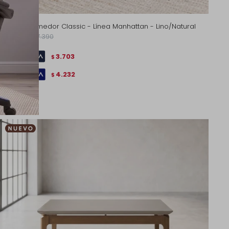
Silla de Comedor Classic - Línea Manhattan - Lino/Natural
5.290
7.390
$
$
3.703
$
4.232
$