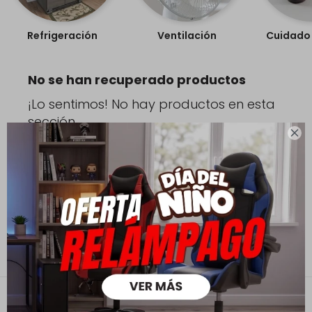
Refrigeración
Ventilación
Cuidado 
No se han recuperado productos
¡Lo sentimos! No hay productos en esta
sección.

Inténtalo nuevamente con otros criterios de filtrado o
busca en otras secciones de nuestro catálogo.
Filtrando por:
Pequeños de cocina
Quitar filtros
Poperas
Contacto