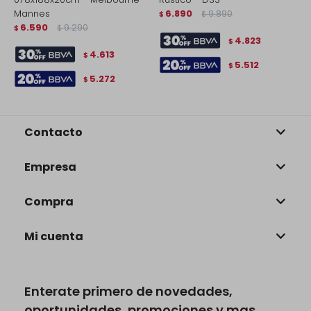
Mannes
6.890
9.890
$
$
$
6.590
9.290
$
$
4.823
$
4.613
$
5.512
$
5.272
$
Contacto
Empresa
Compra
Mi cuenta
Enterate primero de novedades,
oportunidades, promociones y mas.