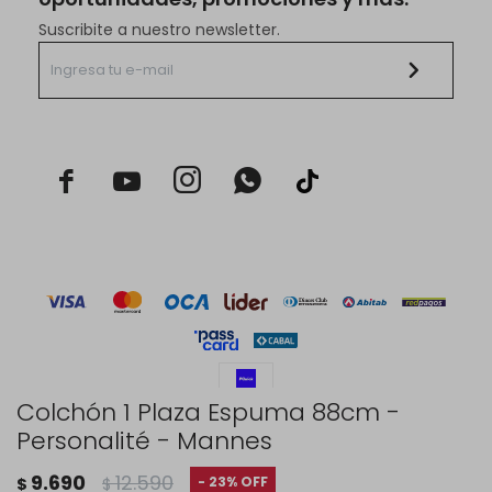
Suscribite a nuestro newsletter.



Colchón 1 Plaza Espuma 88cm -
Personalité - Mannes
© Copyright 2026 / Rustico Hogar
9.690
12.590
23
$
$