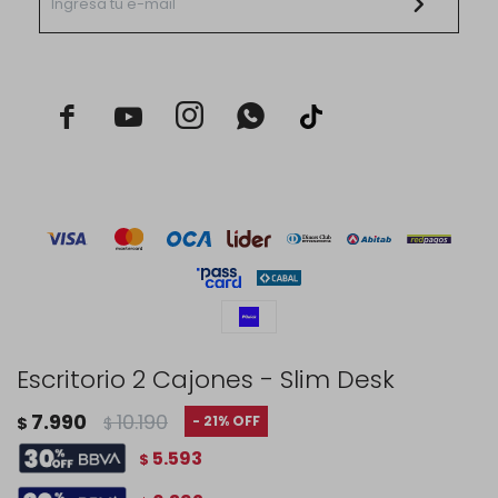



Escritorio 2 Cajones - Slim Desk
© Copyright 2026 / Rustico Hogar
7.990
10.190
21
$
$
5.593
$