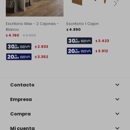
Escritorio Max - 2 Cajones -
Escritorio 1 Cajon
E
Blanco
4.890
D
$
4.190
5.890
$
$
$
3.423
$
2.933
$
3.912
$
3.352
$
Contacto
Empresa
Compra
Mi cuenta