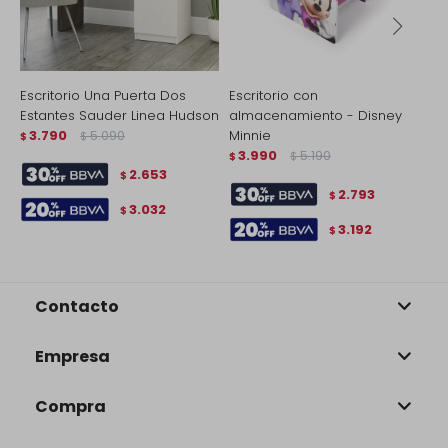
Escritorio Una Puerta Dos
Escritorio con
E
Estantes Sauder Linea Hudson
almacenamiento - Disney
S
3.790
5.090
Minnie
$
$
$
3.990
5.190
$
$
2.653
$
2.793
$
3.032
$
3.192
$
Contacto
Empresa
Compra