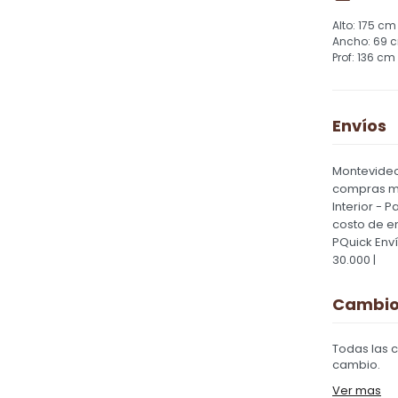
175 cm
69 
136 cm
Envíos
Montevideo
compras ma
Interior - 
costo de e
PQuick Env
30.000 |
Cambios
Todas las 
cambio.
Ver mas