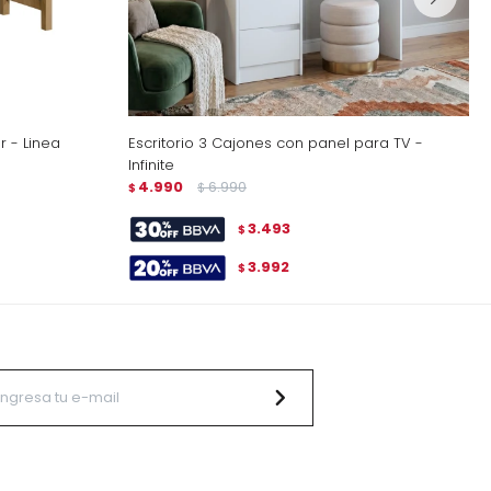
r - Linea
Escritorio 3 Cajones con panel para TV -
Infinite
4.990
6.990
$
$
3.493
$
3.992
$