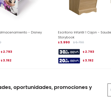
n almacenamiento - Disney
Escritorio Infantil 1 Cajon - Saude
Storybook
0
3.990
5.790
$
$
2.793
2.793
$
$
3.192
3.192
$
$
ades, oportunidades, promociones y