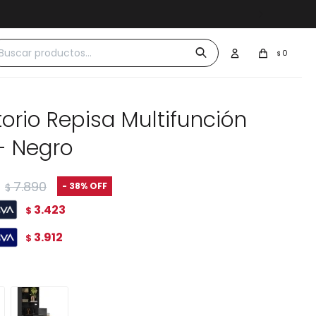
 $30.000
0
$
torio Repisa Multifunción
- Negro
7.890
38
$
3.423
$
3.912
$