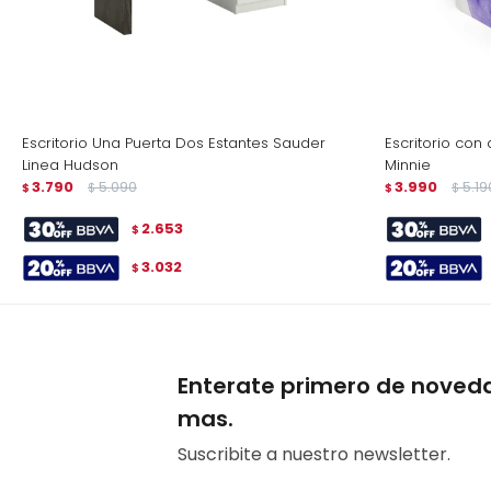
Escritorio Una Puerta Dos Estantes Sauder
Escritorio co
Linea Hudson
Minnie
3.790
5.090
3.990
5.19
$
$
$
$
2.653
$
3.032
$
Enterate primero de noved
mas.
Suscribite a nuestro newsletter.