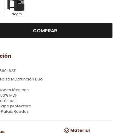
Negro
COMPRAR
ción
660-6231
Repisa Multifunción Duo
iones técnicas:
 100% MDP
etálicos
Capa protectora
e Patas: Ruedas
Material
as