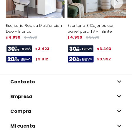
Escritorio Repisa Multifunción
Escritorio 3 Cajones con
E
Duo - Blanco
panel para TV - Infinite
L
4.890
7.890
4.990
6.990
$
$
$
$
$
3.423
3.493
$
$
3.912
3.992
$
$
Contacto
Empresa
Compra
Mi cuenta