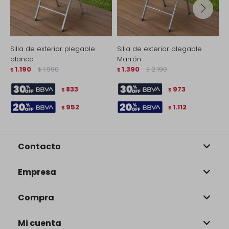
Silla de exterior plegable
Silla de exterior plegable
S
blanca
Marrón
Z
1.190
1.990
1.390
2.190
$
$
$
$
$
833
973
$
$
952
1.112
$
$
Contacto
Empresa
Compra
Mi cuenta