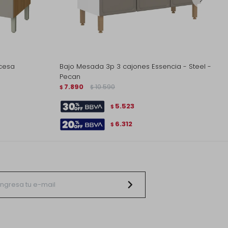
ncesa
Bajo Mesada 3p 3 cajones Essencia - Steel -
Pecan
7.890
10.590
$
$
5.523
$
6.312
$