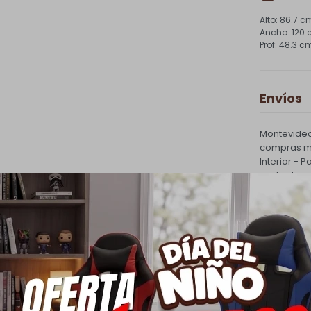
86.7 c
120
48.3 c
Envíos
Montevideo
compras ma
Interior - 
costo de e
PQuick Env
30.000 |
Cambios
Todas las 
cambio.
Ver mas