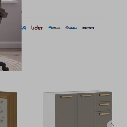
 de pago
sar