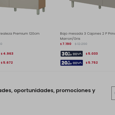
Realeza Premium 120cm
Bajo mesada 3 Cajones 2 P Pri
Marron/Gris
90
7.190
12.290
$
$
4.963
5.033
$
$
5.672
5.752
$
$
ades, oportunidades, promociones y