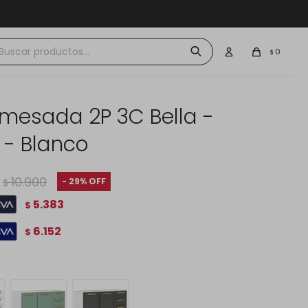
 $30.000
0
$
 mesada 2P 3C Bella -
 - Blanco
10.900
29
$
5.383
$
6.152
$