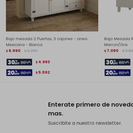
Bajo mesada 2 Puertas, 3 cajones - Linea
Bajo Mesada 
Mexicana - Blanca
Marron/Gris
6.990
9.290
7.090
9.8
$
$
$
$
4.893
$
5.592
$
Enterate primero de noved
mas.
Suscribite a nuestro newsletter.