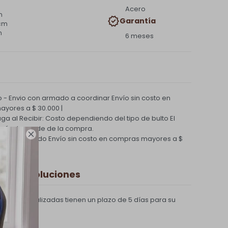
Acero
m
Garantía
 cm
m
6 meses
 - Envio con armado a coordinar
Envío sin costo en
yores a $ 30.000 |
Paga al Recibir: Costo dependiendo del tipo de bulto
El
nvío depende de la compra.

ío Coordinado
Envío sin costo en compras mayores a $
 y Devoluciones
compras realizadas tienen un plazo de 5 días para su