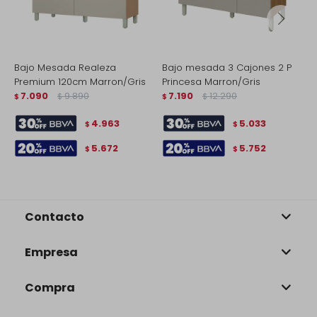
Bajo Mesada Realeza
Bajo mesada 3 Cajones 2 P
B
Premium 120cm Marron/Gris
Princesa Marron/Gris
P
7.090
9.890
7.190
12.290
$
$
$
$
$
4.963
5.033
$
$
5.672
5.752
$
$
Contacto
Empresa
Compra