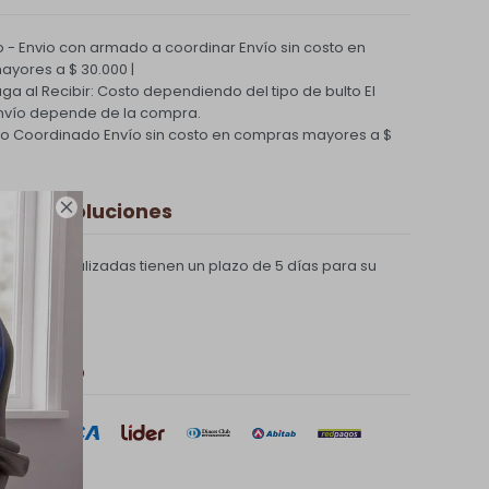
 - Envio con armado a coordinar
Envío sin costo en
yores a $ 30.000 |
Paga al Recibir: Costo dependiendo del tipo de bulto
El
nvío depende de la compra.
ío Coordinado
Envío sin costo en compras mayores a $

 y Devoluciones
compras realizadas tienen un plazo de 5 días para su
 de pago