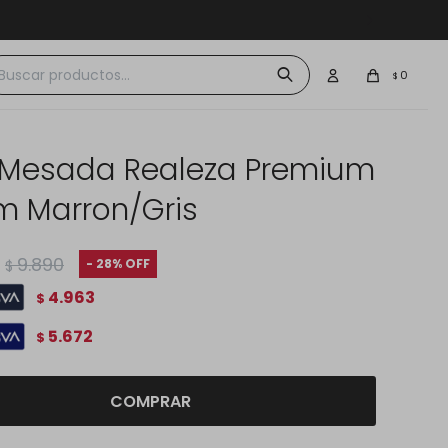
 $30.000
0
$
 Mesada Realeza Premium
m Marron/Gris
9.890
28
$
4.963
$
5.672
$
COMPRAR