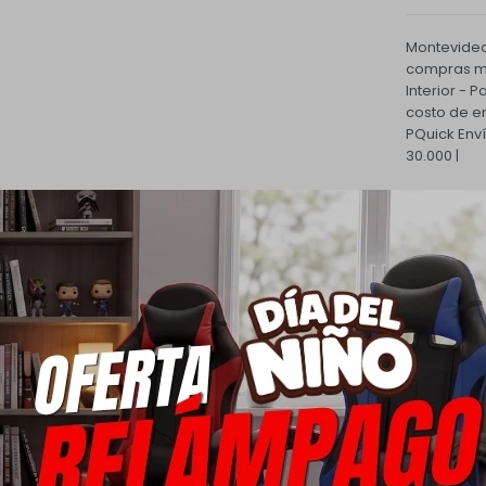
Montevideo
compras ma
Interior - 
costo de e
PQuick Env
30.000 |
Cambios
Todas las 
cambio.
Ver mas
Medios