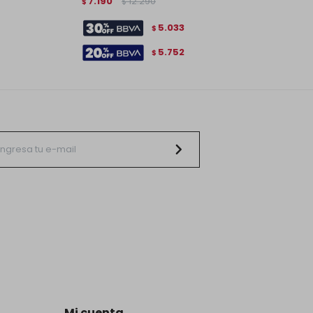
7.190
12.290
$
$
5.033
$
5.752
$
Mi cuenta