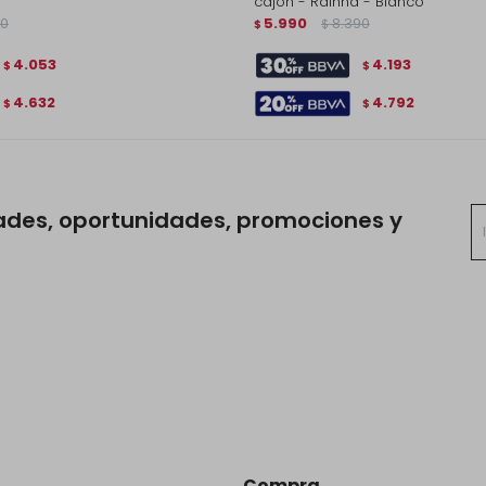
cajón - Rainha - Blanco
90
5.990
8.390
$
$
4.053
4.193
$
$
4.632
4.792
$
$
ades, oportunidades, promociones y
Compra