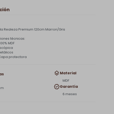
ción
a Realeza Premium 120cm Marron/Gris
iones técnicas:
 100% MDF
escópica
etálicos
Capa protectora
Material
as
MDF
Garantía
 cm
6 meses