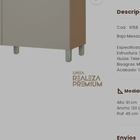
Descrip
6158
Bajo Mesad
Especificac
Estructura:
Guías: Tel
Bisagras: M
Acabado: 
Medid
91 cm
120
45 cm
Envíos