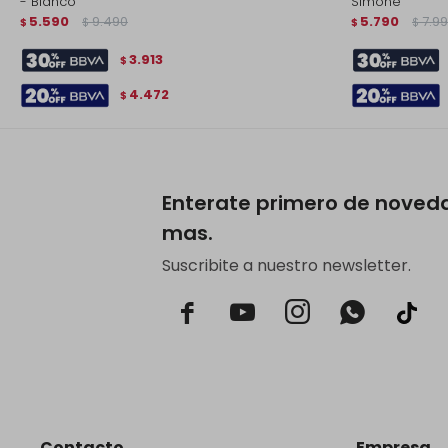
- Blanco
Simone
5.590
9.490
5.790
7.9
$
$
$
$
3.913
$
4.472
$
Enterate primero de noved
mas.
Suscribite a nuestro newsletter.



Contacto
Empresa