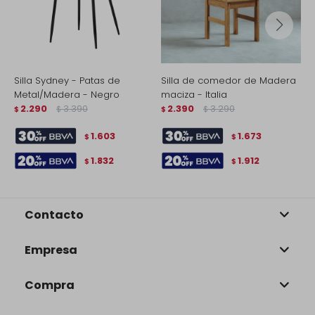
Silla Sydney - Patas de
Silla de comedor de Madera
S
Metal/Madera - Negro
maciza - Italia
$
2.290
3.390
2.390
3.290
$
$
$
$
1.603
1.673
$
$
1.832
1.912
$
$
Contacto
Empresa
Compra