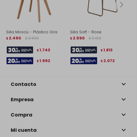
Silla Moscú - Plástico Gris
Silla Soft - Rose
S
2.490
3.600
2.590
3.190
$
$
$
$
$
1.743
1.813
$
$
1.992
2.072
$
$
Contacto
Empresa
Compra
Mi cuenta