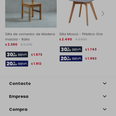
Silla de comedor de Madera
Silla Moscú - Plástico Gris
S
maciza - Italia
2.490
3.600
$
$
$
2.390
3.290
$
$
1.743
$
1.673
$
1.992
$
1.912
$
Contacto
Empresa
Compra