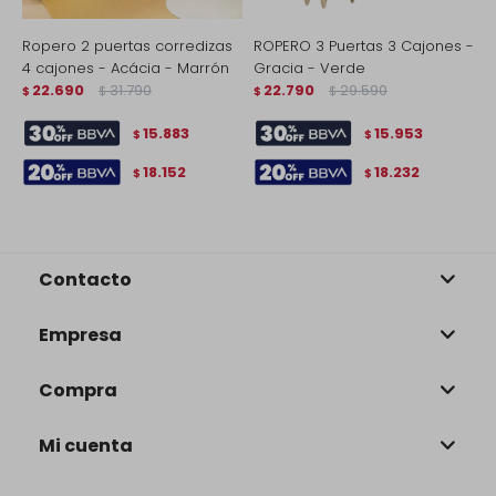
Ropero 2 puertas corredizas
ROPERO 3 Puertas 3 Cajones -
R
4 cajones - Acácia - Marrón
Gracia - Verde
B
22.690
31.790
22.790
29.590
$
$
$
$
$
15.883
15.953
$
$
18.152
18.232
$
$
Contacto
Empresa
Compra
Mi cuenta