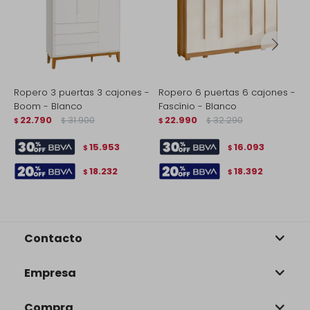
Ropero 3 puertas 3 cajones -
Ropero 6 puertas 6 cajones -
R
Boom - Blanco
Fascínio - Blanco
-
22.790
31.900
22.990
32.290
$
$
$
$
$
15.953
16.093
$
$
18.232
18.392
$
$
Contacto
Empresa
Compra