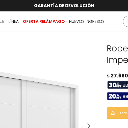
hasta 12 CUOTAS sin RECARGO
GARANTÍA DE DEVOLUCIÓN
RATIS dentro de MONTEVIDEO en compras superiores a
ENVÍOS A TODO EL PAÍS
ALE
LÍNEA
OFERTA RELÁMPAGO
NUEVOS INGRESOS
Rope
Impe
27.690
$
Este