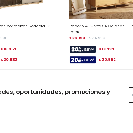
as corredizas Reflecta 1.8 -
Ropero 4 Puertas 4 Cajones - Lí
Roble
.000
26.190
34.990
$
$
18.053
18.333
$
$
20.632
20.952
$
$
ades, oportunidades, promociones y