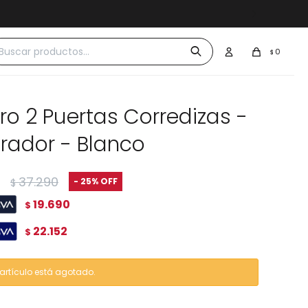
 $30.000
0
$
ro 2 Puertas Corredizas -
rador - Blanco
37.290
25
$
19.690
$
22.152
$
 artículo está agotado.