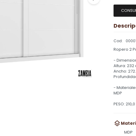
CONSU
Descrip
0000
Ropero 2 P
- Dimension
Altura: 232
Ancho: 272
Profundida
- Materiale
MDP
PESO: 210,0 
Materi
MDP