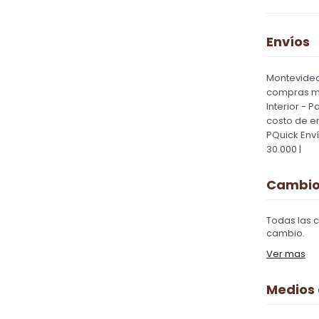
Envíos
Montevideo
compras ma
Interior - 
costo de e
PQuick Env
30.000 |
Cambios
Todas las 
cambio.
Ver mas
Medios