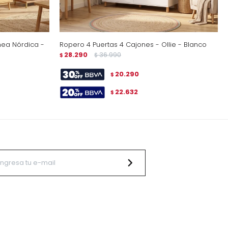
nea Nórdica -
Ropero 4 Puertas 4 Cajones - Ollie - Blanco
28.290
36.990
$
$
20.290
$
22.632
$