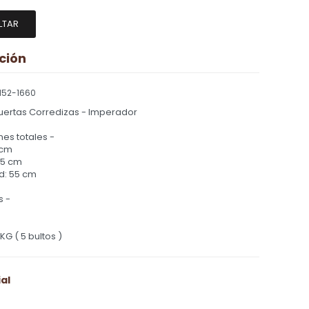
LTAR
ción
152-1660
uertas Corredizas - Imperador
es totales -
 cm
.5 cm
d: 55 cm
s -
KG ( 5 bultos )
al