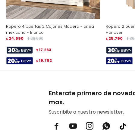
Ropero 4 puertas 2 Cajones Madera - Linea
Ropero 2 puert
mexicana - Blanco
Hanover
24.690
28.990
25.790
36
$
$
$
$
17.283
$
19.752
$
Enterate primero de noved
mas.
Suscribite a nuestro newsletter.


