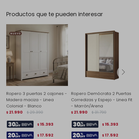
Productos que te pueden interesar
Ropero 3 puertas 2 cajones -
Ropero Demócrata 2 Puertas
R
Madera maciza - Linea
Corredizas y Espejo - Linea Fit
D
Colonial - Blanco
- Marrón/Arena
$
21.990
29.390
21.990
31.790
$
$
$
$
15.393
15.393
$
$
17.592
17.592
$
$