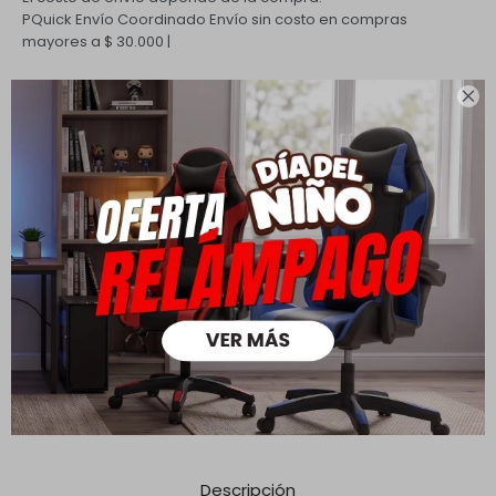
PQuick Envío Coordinado
Envío sin costo en compras
mayores a $ 30.000 |
Cambios y Devoluciones

Todas las compras realizadas tienen un plazo de 5 días para
su cambio.
Ver mas
Medios de pago
Descripción