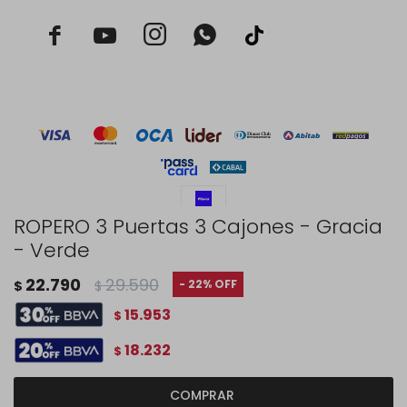



ROPERO 3 Puertas 3 Cajones - Gracia
- Verde
© Copyright 2026 / Rustico Hogar
22.790
29.590
22
$
$
15.953
$
18.232
$
Fenicio
COMPRAR