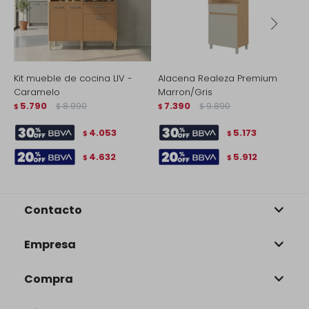
Kit mueble de cocina LIV -
Alacena Realeza Premium
A
Caramelo
Marron/Gris
M
5.790
8.990
7.390
9.890
$
$
$
$
$
4.053
5.173
$
$
4.632
5.912
$
$
Contacto
Empresa
Compra