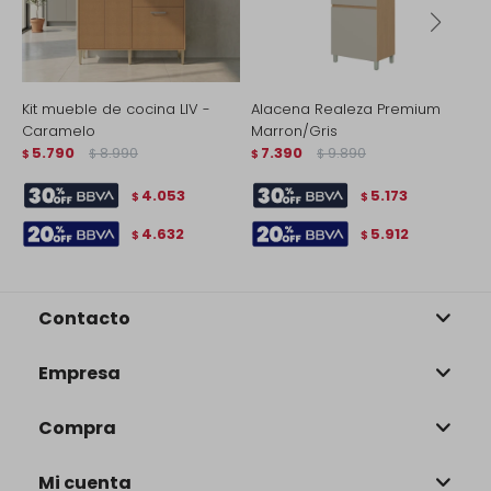
Kit mueble de cocina LIV -
Alacena Realeza Premium
A
Caramelo
Marron/Gris
M
5.790
8.990
7.390
9.890
$
$
$
$
$
4.053
5.173
$
$
4.632
5.912
$
$
Contacto
Empresa
Compra
Mi cuenta