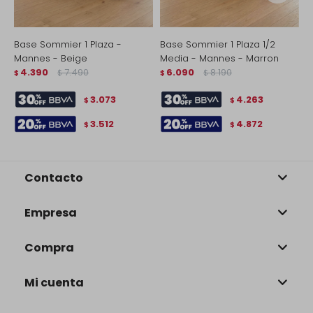
Base Sommier 1 Plaza -
Base Sommier 1 Plaza 1/2
B
Mannes - Beige
Media - Mannes - Marron
M
4.390
7.490
6.090
8.190
$
$
$
$
$
3.073
4.263
$
$
3.512
4.872
$
$
Contacto
Empresa
Compra
Mi cuenta