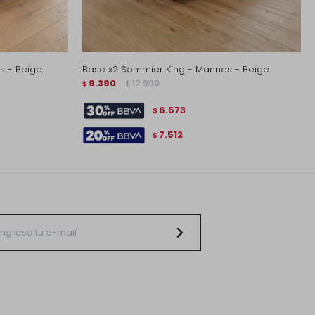
s - Beige
Base x2 Sommier King - Mannes - Beige
9.390
12.990
$
$
6.573
$
7.512
$