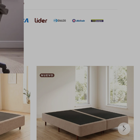
 de pago
sar