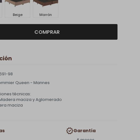
Beige
Marrón
COMPRAR
ción
691-98
Sommier Queen - Mannes
iones técnicas:
: Madera maciza y Aglomerado
era maciza
as
Garantía
6 meses