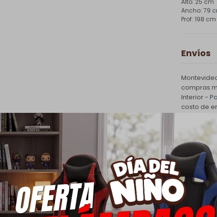
25 cm
79 
198 cm
Envíos
Montevideo
compras ma
Interior - 
costo de e
PQuick Env
30.000 |
Cambios
Todas las 
cambio.
Ver mas