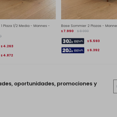
1 Plaza 1/2 Media - Mannes -
Base Sommier 2 Plazas - Manne
7.990
8.990
$
$
0
5.593
$
4.263
$
6.392
$
4.872
$
ades, oportunidades, promociones y