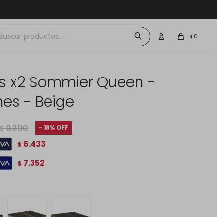
 $30.000
0
$
s x2 Sommier Queen -
es - Beige
11.290
18
$
6.433
$
7.352
$