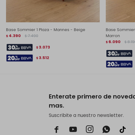
Base Sommier 1 Plaza - Mannes - Beige
Base Sommier 
4.390
7.490
Marron
$
$
6.090
8.19
$
$
3.073
$
3.512
$
Enterate primero de noved
mas.
Suscribite a nuestro newsletter.


