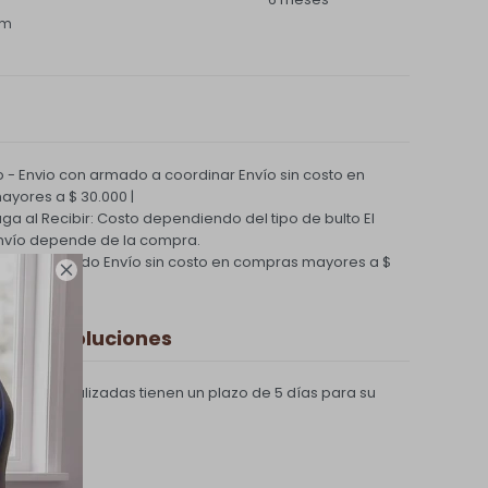
cm
 - Envio con armado a coordinar
Envío sin costo en
yores a $ 30.000 |
Paga al Recibir: Costo dependiendo del tipo de bulto
El
nvío depende de la compra.
ío Coordinado
Envío sin costo en compras mayores a $

 y Devoluciones
compras realizadas tienen un plazo de 5 días para su