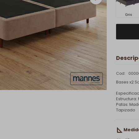
Gris
Descrip
0000
Bases x2 
Especificac
Estructura
Patas: Mad
Tapizado
Medid